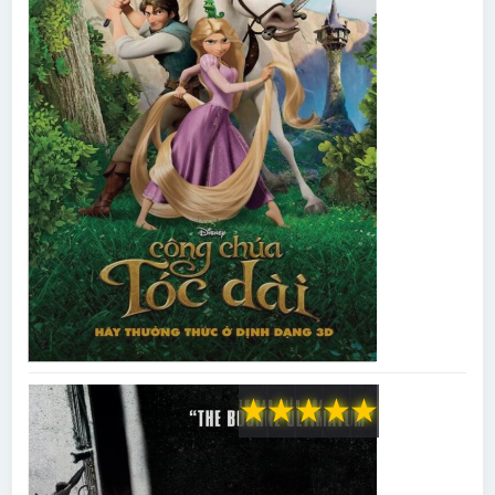
★
★
★
★
★