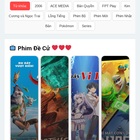
Từ khóa:
2006
ACE MEDIA
Bản Quyền
FPT Play
Kim
Cương và Ngọc Trai
Lồng Tiếng
Phim Bộ
Phim Mới
Phim Nhật
Bản
Pokémon
Series
Phim Đề Cử