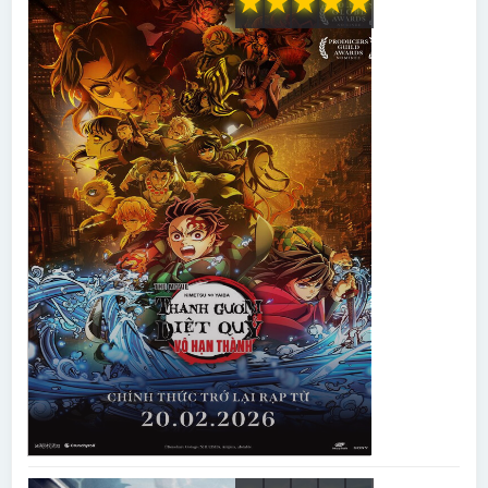
★
★
★
★
★