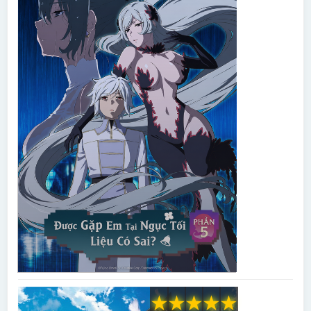
★
★
★
★
★