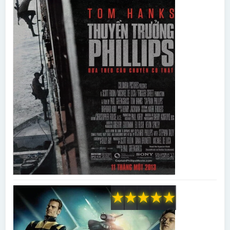
★
★
★
★
★