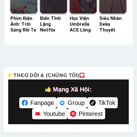
Phim Điện
Biển Tĩnh
Học Viện
Siêu Nhân
Ảnh: Trời
Lặng
Umbrella
Deka
Sáng Rồi Ta
Netflix
ACE Lồng
Thuyết
Ngủ Đi Thôi
Lồng Tiếng
Tiếng –
Minh –
Tiếng Việt –
– Status:
Status: 10 /
Status: 50 /
Status: HD
08 / 08
10 Lồng
50 Thuyết
Tiếng Việt
Lồng Tiếng
Tiếng
Minh
THEO DÕI & (CHÚNG TÔI)
Mạng Xã Hội:
Fanpage
Group
TikTok
Youtube
Pinterest