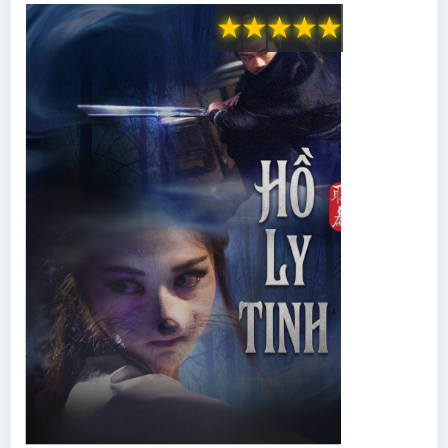
★
★
★
★
★