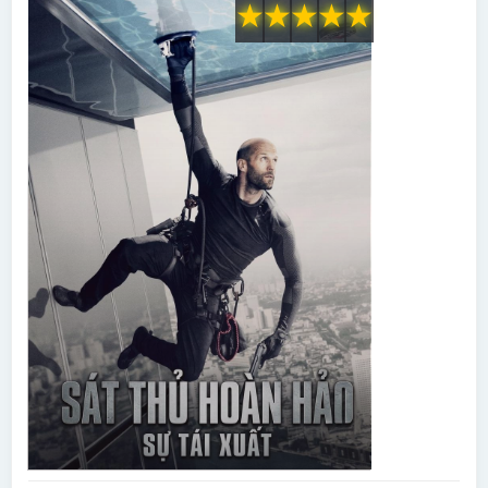
★
★
★
★
★