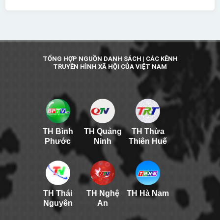
TỔNG HỢP NGUỒN DANH SÁCH | CÁC KÊNH
TRUYỀN HÌNH XÃ HỘI CỦA VIỆT NAM
TH Bình
TH Quảng
TH Thừa
Phước
Ninh
Thiên Huế
TH Thái
TH Nghệ
TH Hà Nam
Nguyên
An