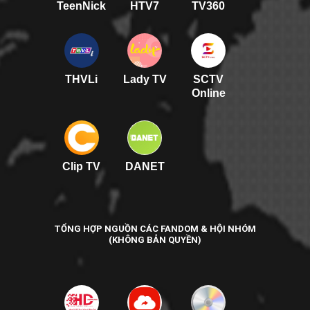
TeenNick
HTV7
TV360
THVLi
Lady TV
SCTV
Online
Clip TV
DANET
TỔNG HỢP NGUỒN CÁC FANDOM & HỘI NHÓM
(KHÔNG BẢN QUYỀN)