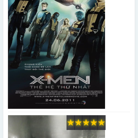
★
★
★
★
★