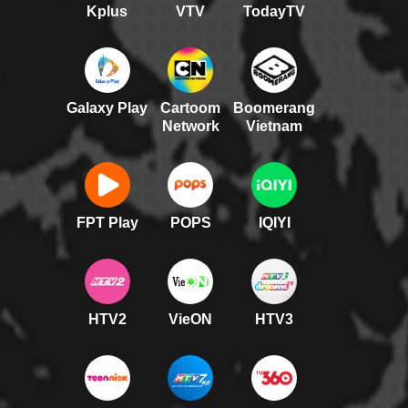
Kplus
VTV
TodayTV
Galaxy Play
Cartoom
Boomerang
Network
Vietnam
FPT Play
POPS
IQIYI
HTV2
VieON
HTV3