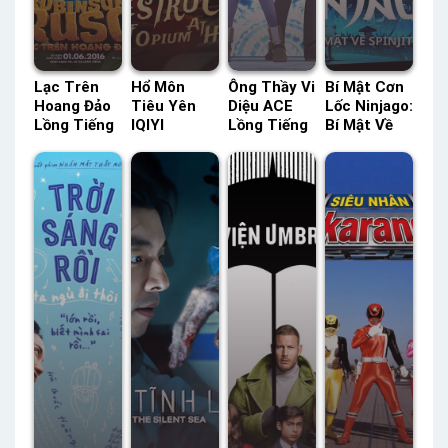
Lạc Trên
Hổ Môn
Ông Thầy Vi
Bí Mật Cơn
Hoang Đảo
Tiêu Yên
Diệu ACE
Lốc Ninjago:
Lồng Tiếng
IQIYI
Lồng Tiếng
Bí Mật Về
– Status:
Thuyết
– Status:
Spinjitzu
HD Lồng
Minh –
12 / 12
(Phần 11)
Tiếng
Status: HD
Lồng Tiếng
SeeTV Lồng
Thuyết
Tiếng –
Minh
Status: 30 /
30 Lồng
Tiếng