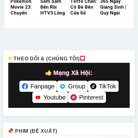
Pokémon
Sam Sam
Totto Chan:
365 Ngày
Movie 23:
Đến Rồi
Cô Bé Bên
Giáng Sinh |
Chuyến
HTV3 Lồng
Cửa Sổ
Quý Ngài
Phiêu Lưu
Tiếng –
Lồng Tiếng
Giáng Sinh
Của Pikachu
Status: 33 /
– Status:
VTV Thuyết
Và Koko
33 Lồng
HD Lồng
Minh –
ACE Lồng
Tiếng
Tiếng
Status: HD
Tiếng –
Thuyết
Status: HD
Minh
Lồng Tiếng
THEO DÕI & (CHÚNG TÔI)
Mạng Xã Hội:
Fanpage
Group
TikTok
Youtube
Pinterest
PHIM (ĐỀ XUẤT)