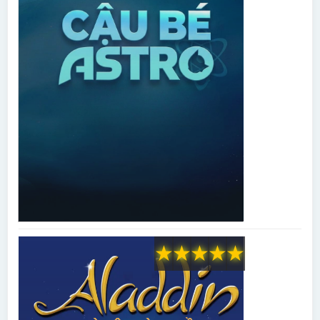
★
★
★
★
★