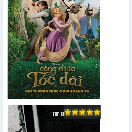
★
★
★
★
★