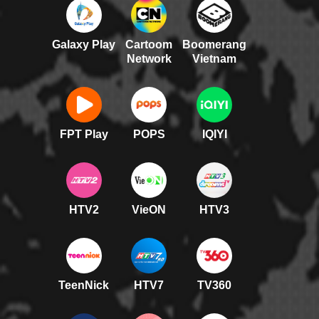
Galaxy Play
Cartoom
Boomerang
Network
Vietnam
FPT Play
POPS
IQIYI
HTV2
VieON
HTV3
TeenNick
HTV7
TV360