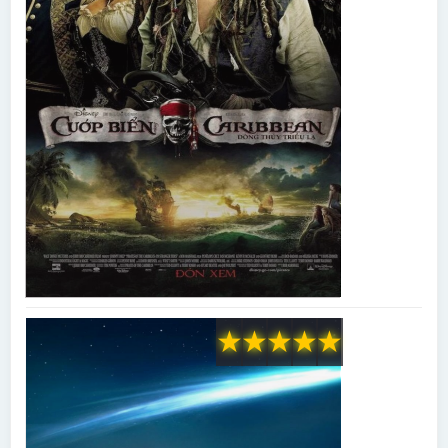
★
★
★
★
★