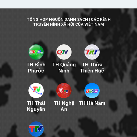
TỔNG HỢP NGUỒN DANH SÁCH | CÁC KÊNH
TRUYỀN HÌNH XÃ HỘI CỦA VIỆT NAM
TH Bình
TH Quảng
TH Thừa
Phước
Ninh
Thiên Huế
TH Thái
TH Nghệ
TH Hà Nam
Nguyên
An