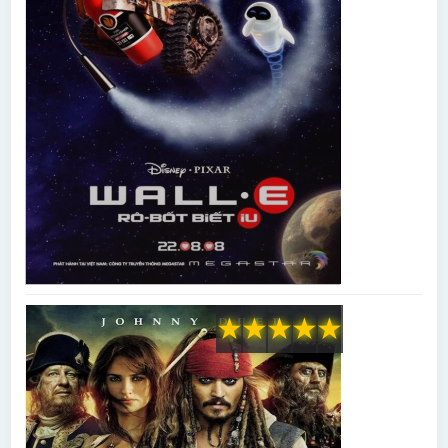
★
★
★
★
★