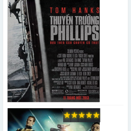
★
★
★
★
★