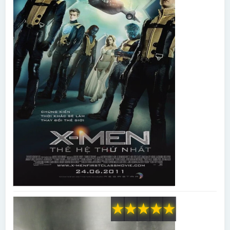
★
★
★
★
★