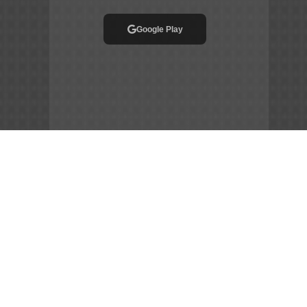
Google Play
App Store
File APK