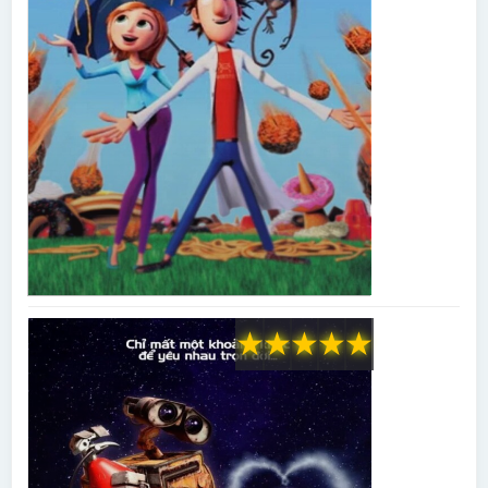
★
★
★
★
★