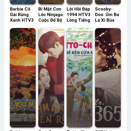
Barbie Cô
Bí Mật Cơn
Lời Hồi Đáp
Scooby-
Gái Rừng
Lốc Ninjago:
1994 HTV3
Doo: Úm Ba
Xanh HTV3
Cuộc Đổ Bộ
Lồng Tiếng
La Xì Bùa
Lồng Tiếng
Của Oni
– Vieon
HBO Thuyết
– Status:
(Phần 10)
Thuyết
Minh –
HD Lồng
SeeTV Lồng
Minh –
Status: HD
Tiếng
Tiếng –
Status: 21 /
Thuyết
Status: 08 /
21 Lồng
Minh
08 Lồng
Tiếng –
Tiếng
Thuyết
Minh