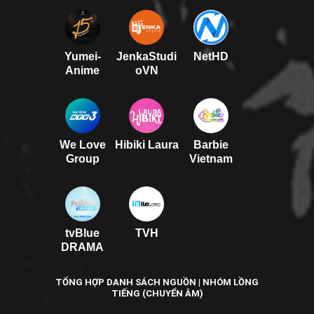
Yumei-
JenkaStudi
NetHD
Anime
oVN
We Love
Hibiki Laura
Barbie
Group
Vietnam
tvBlue
TVH
DRAMA
TỔNG HỢP DANH SÁCH NGUỒN | NHÓM LỒNG
TIẾNG (CHUYỂN ÂM)