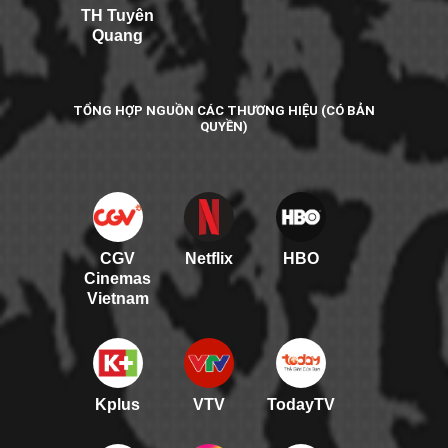
TH Tuyên
Quang
TỔNG HỢP NGUỒN CÁC THƯƠNG HIỆU (CÓ BẢN
QUYỀN)
CGV
Netflix
HBO
Cinemas
Vietnam
Kplus
VTV
TodayTV