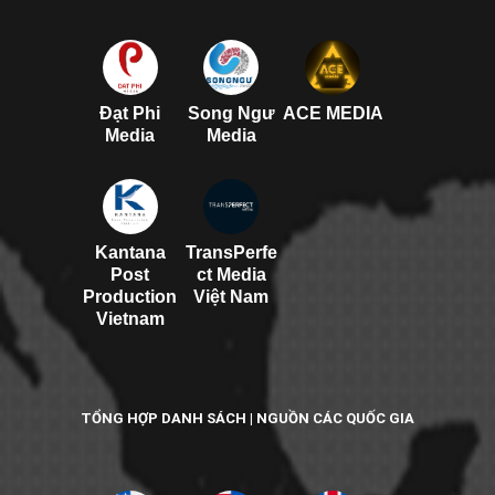
Đạt Phi
Song Ngư
ACE MEDIA
Media
Media
Kantana
TransPerfe
Post
ct Media
Production
Việt Nam
Vietnam
TỔNG HỢP DANH SÁCH | NGUỒN CÁC QUỐC GIA