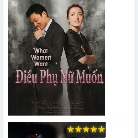
★
★
★
★
★