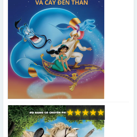
★
★
★
★
★