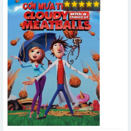
★
★
★
★
★