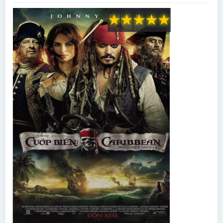
★
★
★
★
★