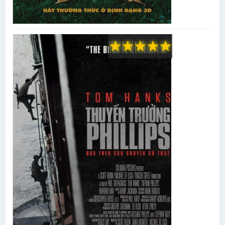
★
★
★
★
★