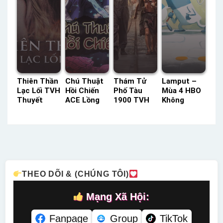
Thiên Thần
Chú Thuật
Thám Tử
Lamput –
Lạc Lối TVH
Hồi Chiến
Phố Tàu
Mùa 4 HBO
Thuyết
ACE Lồng
1900 TVH
Không
Minh –
Tiếng –
Thuyết
Thoại –
Status: HD
Status: 24 /
Minh –
Status: 37 /
Thuyết
24 Lồng
Status: HD
37 Không
Minh
Tiếng
Thuyết
Thoại
Minh
THEO DÕI & (CHÚNG TÔI)
Mạng Xã Hội:
Fanpage
Group
TikTok