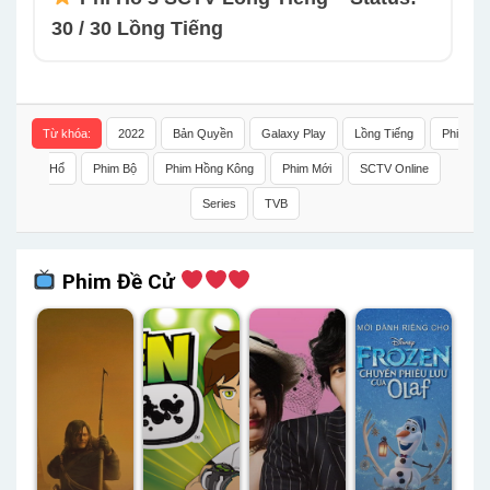
30 / 30 Lồng Tiếng
Từ khóa:
2022
Bản Quyền
Galaxy Play
Lồng Tiếng
Phi
Hổ
Phim Bộ
Phim Hồng Kông
Phim Mới
SCTV Online
Series
TVB
Phim Đề Cử