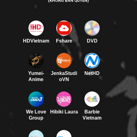
(KHÔNG BẢN QUYỀN)
HDVietnam
Fshare
DVD
Yumei-
JenkaStudi
NetHD
Anime
oVN
We Love
Hibiki Laura
Barbie
Group
Vietnam