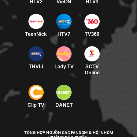
HTV2
VieON
HTV3
TeenNick
HTV7
TV360
THVLi
Lady TV
SCTV
Online
Clip TV
DANET
TỔNG HỢP NGUỒN CÁC FANDOM & HỘI NHÓM