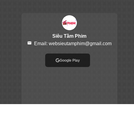
Siêu Tầm Phim
email
Email:
websieutamphim@gmail.com
Google Play
App Store