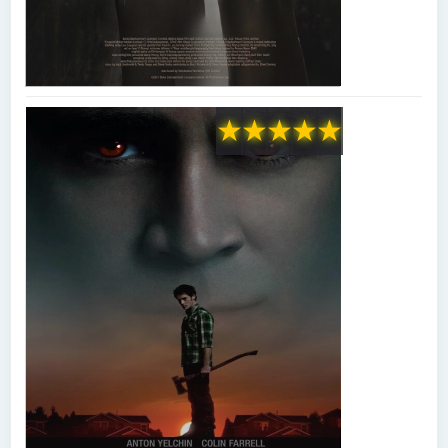
★
★
★
★
★