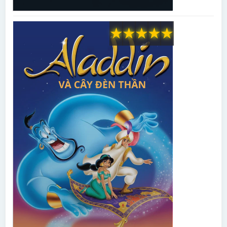
★
★
★
★
★