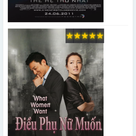
★
★
★
★
★