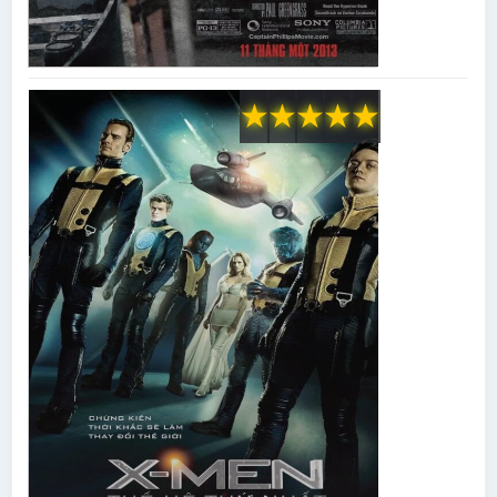
★
★
★
★
★