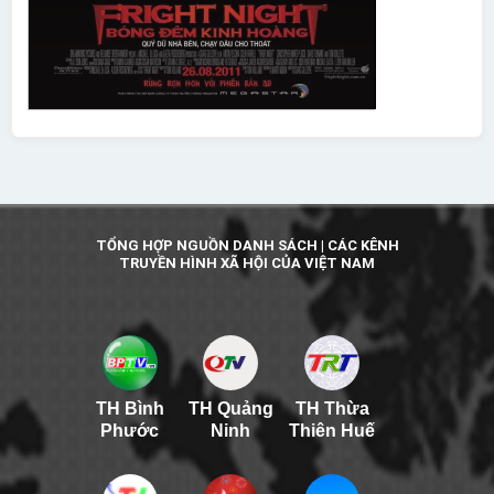
TỔNG HỢP NGUỒN DANH SÁCH | CÁC KÊNH
TRUYỀN HÌNH XÃ HỘI CỦA VIỆT NAM
TH Bình
TH Quảng
TH Thừa
Phước
Ninh
Thiên Huế