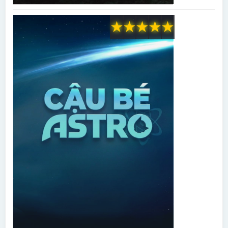
★
★
★
★
★