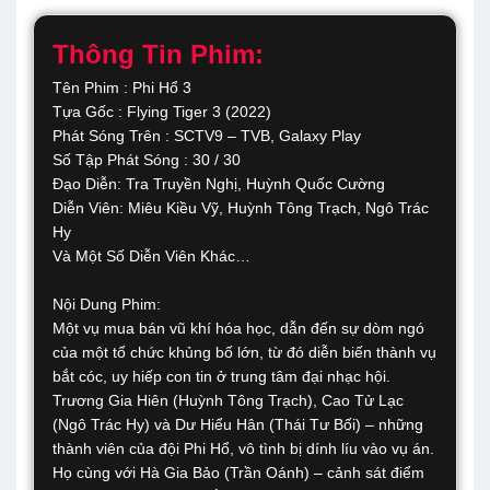
Thông Tin Phim:
Tên Phim : Phi Hổ 3
Tựa Gốc : Flying Tiger 3 (2022)
Phát Sóng Trên : SCTV9 – TVB, Galaxy Play
Số Tập Phát Sóng : 30 / 30
Đạo Diễn: Tra Truyền Nghị, Huỳnh Quốc Cường
Diễn Viên: Miêu Kiều Vỹ, Huỳnh Tông Trạch, Ngô Trác
Hy
Và Một Số Diễn Viên Khác…
Nội Dung Phim:
Một vụ mua bán vũ khí hóa học, dẫn đến sự dòm ngó
của một tổ chức khủng bố lớn, từ đó diễn biến thành vụ
bắt cóc, uy hiếp con tin ở trung tâm đại nhạc hội.
Trương Gia Hiên (Huỳnh Tông Trạch), Cao Tử Lạc
(Ngô Trác Hy) và Dư Hiểu Hân (Thái Tư Bối) – những
thành viên của đội Phi Hổ, vô tình bị dính líu vào vụ án.
Họ cùng với Hà Gia Bảo (Trần Oánh) – cảnh sát điểm