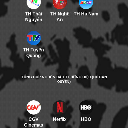
TH Thái
TH Nghệ
TH Hà Nam
Nguyên
An
TH Tuyên
Quang
TỔNG HỢP NGUỒN CÁC THƯƠNG HIỆU (CÓ BẢN
QUYỀN)
CGV
Netflix
HBO
Cinemas