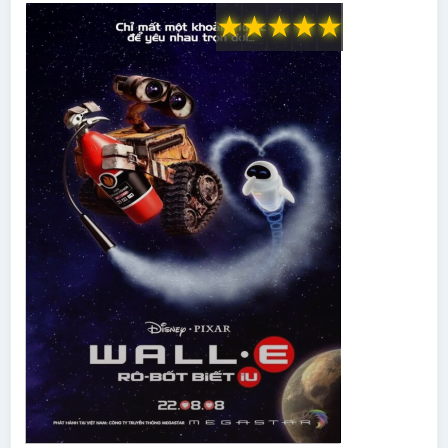
★
★
★
★
★