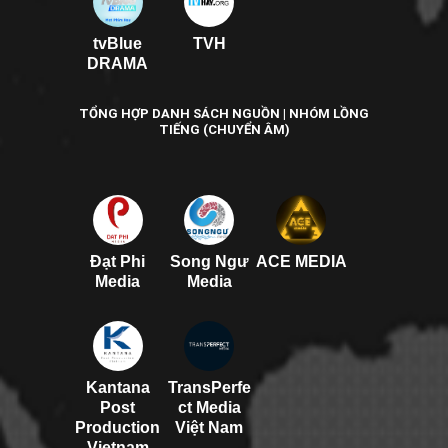
tvBlue
TVH
DRAMA
TỔNG HỢP DANH SÁCH NGUỒN | NHÓM LỒNG
TIẾNG (CHUYỂN ÂM)
Đạt Phi
Song Ngư
ACE MEDIA
Media
Media
Kantana
TransPerfe
Post
ct Media
Production
Việt Nam
Vietnam