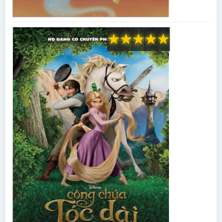
★
★
★
★
★