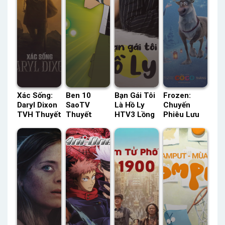
Xác Sống:
Ben 10
Bạn Gái Tôi
Frozen:
Daryl Dixon
SaoTV
Là Hồ Ly
Chuyến
TVH Thuyết
Thuyết
HTV3 Lồng
Phiêu Lưu
Minh –
Minh –
Tiếng –
Của Olaf
Status: 06 /
Status: 39 /
Status: 16 /
Lồng Tiếng
06 Thuyết
39 Thuyết
16 Lồng
– Status:
Minh
Minh
Tiếng
HD Lồng
Tiếng