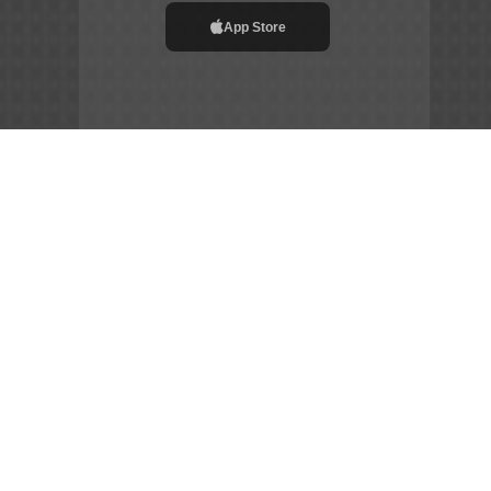
App Store
File APK
Copyright ©
2026
Siêu Tầm Phim
Chia Sẻ Đam Mê –
Gắn Kết Cộng Đồng – Tôn Vinh Nghệ Thuật