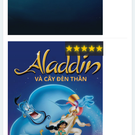
★
★
★
★
★