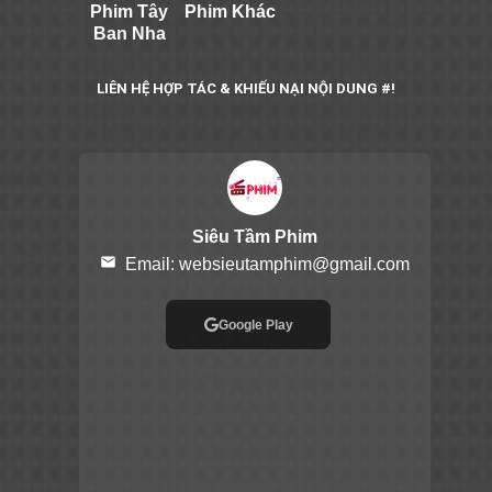
Phim Tây
Phim Khác
Ban Nha
LIÊN HỆ HỢP TÁC & KHIẾU NẠI NỘI DUNG #!
Siêu Tầm Phim
email
Email:
websieutamphim@gmail.com
Google Play