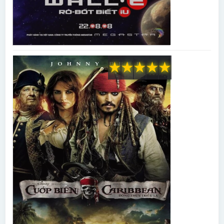
★
★
★
★
★