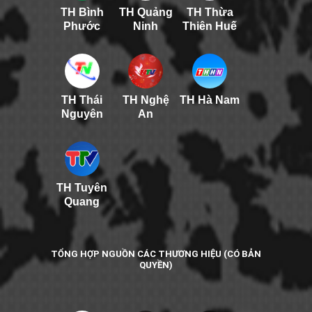
TH Bình
TH Quảng
TH Thừa
Phước
Ninh
Thiên Huế
TH Thái
TH Nghệ
TH Hà Nam
Nguyên
An
TH Tuyên
Quang
TỔNG HỢP NGUỒN CÁC THƯƠNG HIỆU (CÓ BẢN
QUYỀN)