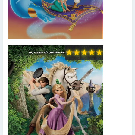
★
★
★
★
★