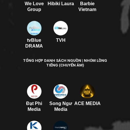
We Love
Hibiki Laura
Barbie
Group
Vietnam
tvBlue
TVH
DRAMA
TỔNG HỢP DANH SÁCH NGUỒN | NHÓM LỒNG
TIẾNG (CHUYỂN ÂM)
Đạt Phi
Song Ngư
ACE MEDIA
Media
Media