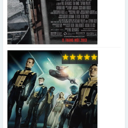
★
★
★
★
★