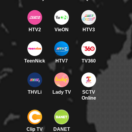
HTV2
VieON
HTV3
TeenNick
HTV7
TV360
THVLi
Lady TV
SCTV
Online
Clip TV
DANET