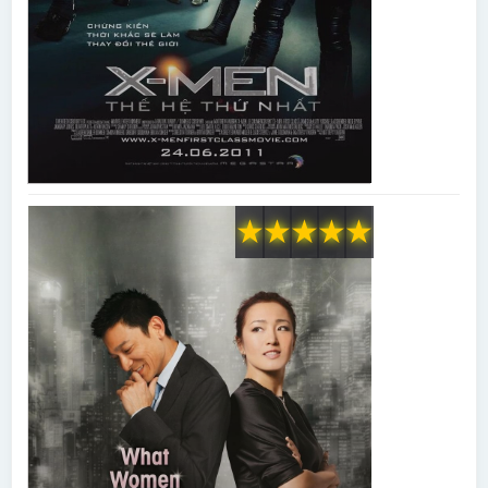
★
★
★
★
★