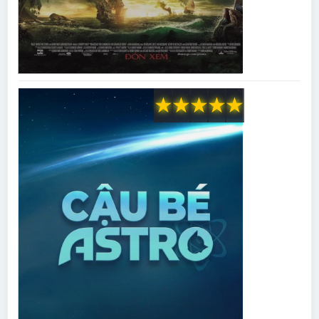
★
★
★
★
★