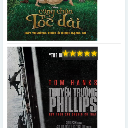
★
★
★
★
★