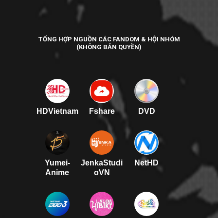
TỔNG HỢP NGUỒN CÁC FANDOM & HỘI NHÓM
(KHÔNG BẢN QUYỀN)
HDVietnam
Fshare
DVD
Yumei-
JenkaStudi
NetHD
Anime
oVN