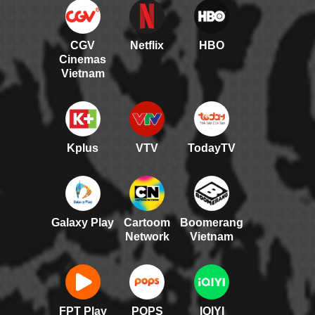
CGV
Netflix
HBO
Cinemas
Vietnam
Kplus
VTV
TodayTV
Galaxy Play
Cartoom
Boomerang
Network
Vietnam
FPT Play
POPS
IQIYI