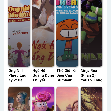
Ong Nhí
Ngũ Hổ
Thế Giới Kì
Ninja Rùa
Phiêu Lưu
Quảng Đông
Diệu Của
(Phần 2)
Ký 2: Đại
Thuyết
Gumball:
YouTV Lồng
Chiến Cúp
Minh –
Niên Giám
Tiếng –
Ong Mật
Status: HD
Của Darwin
Status: 25 /
Lồng Tiếng
Thuyết
– (Phần 1)
25 Lồng
– Status:
Minh
HBO Thuyết
Tiếng
HD Lồng
Minh –
Tiếng
Status: 05 /