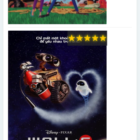
★
★
★
★
★