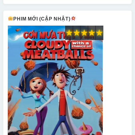
PHIM MỚI (CẬP NHẬT)
★
★
★
★
★