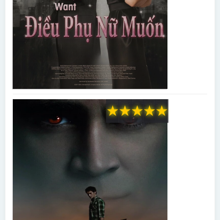
★
★
★
★
★