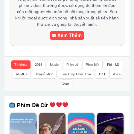
phim/ video, thường được sử dụng để thêm lời đọc
của một người cho toàn bộ hội thoại trong phim. Sau
khi lời thoại được dịch xong, nhà sản xuất sẽ tiến hành
thu âm và ghép lời thuyết minh.
Xem Thêm
Từ khóa:
2018
Movie
Phim Lẻ
Phim Mới
Phim Mỹ
REMUX
Thuyết Minh
Tòa Tháp Chọc Trời
TVH
Voice-
Over
Phim Đề Cử