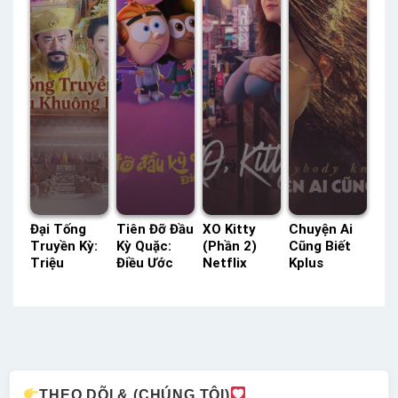
05 Thuyết
Minh
Đại Tống
Tiên Đỡ Đầu
XO Kitty
Chuyện Ai
Truyền Kỳ:
Kỳ Quặc:
(Phần 2)
Cũng Biết
Triệu
Điều Ước
Netflix
Kplus
Khuông Dận
Mới (Phần
Lồng Tiếng
Thuyết
SCTV Lồng
2) Netflix
– Status:
Minh –
Tiếng –
Lồng Tiếng
08 / 08
Status: HD
Status: 72 /
– Status:
Lồng Tiếng
Thuyết
72 Lồng
10 / 10
Minh
Tiếng
Lồng Tiếng
THEO DÕI & (CHÚNG TÔI)