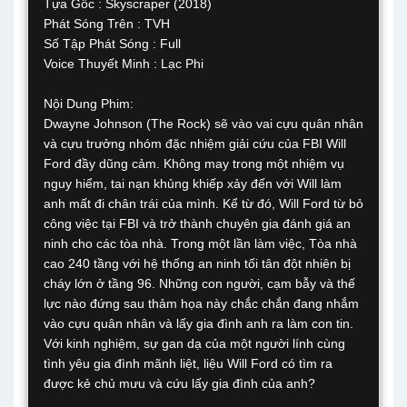
Tựa Gốc : Skyscraper (2018)
Phát Sóng Trên : TVH
Số Tập Phát Sóng : Full
Voice Thuyết Minh : Lạc Phi
Nội Dung Phim:
Dwayne Johnson (The Rock) sẽ vào vai cựu quân nhân
và cựu trưởng nhóm đặc nhiệm giải cứu của FBI Will
Ford đầy dũng cảm. Không may trong một nhiệm vụ
nguy hiểm, tai nạn khủng khiếp xảy đến với Will làm
anh mất đi chân trái của mình. Kể từ đó, Will Ford từ bỏ
công việc tại FBI và trở thành chuyên gia đánh giá an
ninh cho các tòa nhà. Trong một lần làm việc, Tòa nhà
cao 240 tầng với hệ thống an ninh tối tân đột nhiên bị
cháy lớn ở tầng 96. Những con người, cạm bẫy và thế
lực nào đứng sau thảm họa này chắc chắn đang nhắm
vào cựu quân nhân và lấy gia đình anh ra làm con tin.
Với kinh nghiệm, sự gan dạ của một người lính cùng
tình yêu gia đình mãnh liệt, liệu Will Ford có tìm ra
được kẻ chủ mưu và cứu lấy gia đình của anh?