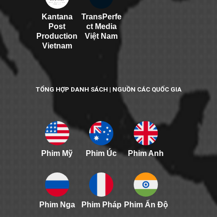
Kantana
TransPerfe
Post
ct Media
Production
Việt Nam
Vietnam
TỔNG HỢP DANH SÁCH | NGUỒN CÁC QUỐC GIA
Phim Mỹ
Phim Úc
Phim Anh
Phim Nga
Phim Pháp
Phim Ấn Độ