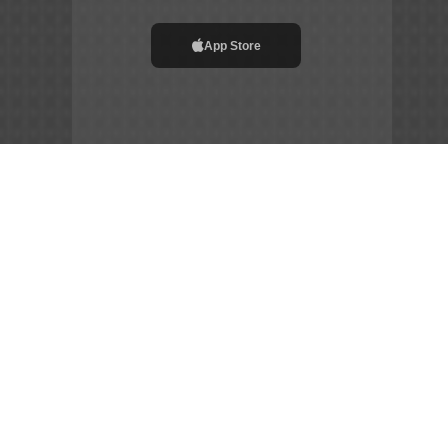
App Store
File APK
Copyright ©
2026
Siêu Tầm Phim
Chia Sẻ Đam Mê –