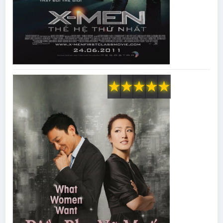
★
★
★
★
★