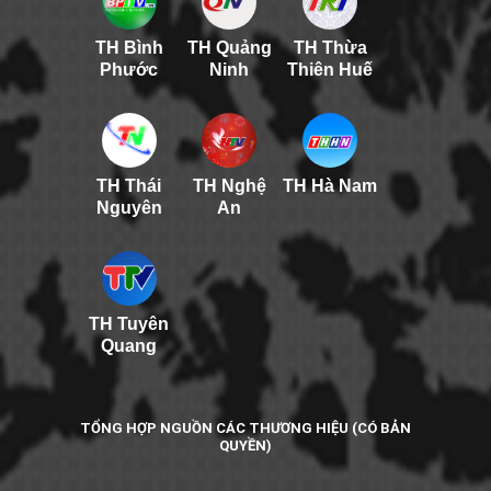
TH Bình
TH Quảng
TH Thừa
Phước
Ninh
Thiên Huế
TH Thái
TH Nghệ
TH Hà Nam
Nguyên
An
TH Tuyên
Quang
TỔNG HỢP NGUỒN CÁC THƯƠNG HIỆU (CÓ BẢN
QUYỀN)