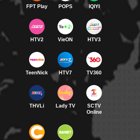
FPT Play
POPS
IQIYI
HTV2
VieON
HTV3
TeenNick
HTV7
TV360
THVLi
Lady TV
SCTV
Online