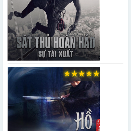
★
★
★
★
★