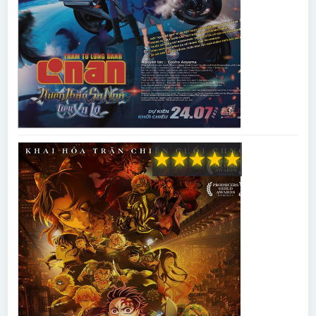
★
★
★
★
★