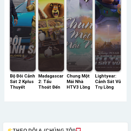
Bộ Đôi Cảnh
Madagascar
Chung Một
Lightyear:
Sát 2 Kplus
2: Tẩu
Mái Nhà
Cảnh Sát Vũ
Thuyết
Thoát Đến
HTV3 Lồng
Trụ Lồng
Minh –
Châu Phi
Tiếng –
Tiếng –
Status: HD
Kplus
Status: 101
Status: HD
Thuyết
Thuyết
/ 101 Lồng
Lồng Tiếng
Minh
Minh –
Tiếng
Status: HD
Thuyết
Minh
THEO DÕI & (CHÚNG TÔI)