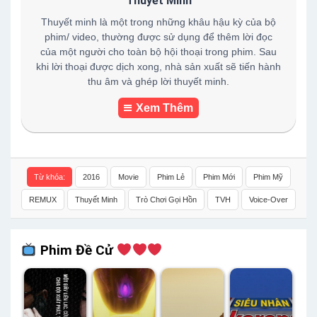
Thuyết Minh
Thuyết minh là một trong những khâu hậu kỳ của bộ
phim/ video, thường được sử dụng để thêm lời đọc
của một người cho toàn bộ hội thoại trong phim. Sau
khi lời thoại được dịch xong, nhà sản xuất sẽ tiến hành
thu âm và ghép lời thuyết minh.
Xem Thêm
Từ khóa:
2016
Movie
Phim Lẻ
Phim Mới
Phim Mỹ
REMUX
Thuyết Minh
Trò Chơi Gọi Hồn
TVH
Voice-Over
Phim Đề Cử