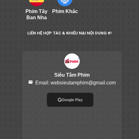
Phim Tây
Phim Khác
Ban Nha
LIÊN HỆ HỢP TÁC & KHIẾU NẠI NỘI DUNG #!
Siêu Tầm Phim
email
Email:
websieutamphim@gmail.com
Google Play