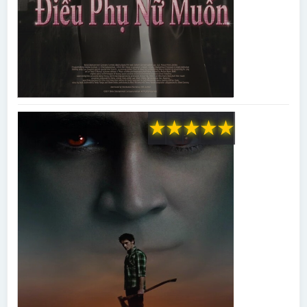
★
★
★
★
★