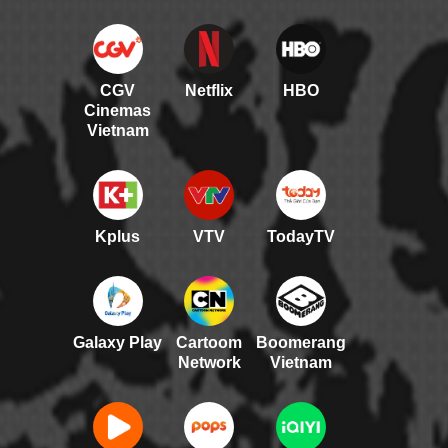
CGV
Netflix
HBO
Cinemas
Vietnam
Kplus
VTV
TodayTV
Galaxy Play
Cartoom
Boomerang
Network
Vietnam