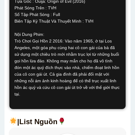
Tựa Gốc : Ouija: Origin of Evil (2016)
Phát Sóng Trên : TVH
Số Tập Phát Sóng : Full
Biên Tập Kỷ Thuật Và Thuyết Minh : TVH
Nội Dung Phim:
Trò Chơi Gọi Hồn 2 2016: Vào năm 1965, ở tại Los
Angeles, một góa phụ cùng hai cô con gái của bà đã
sử dụng một chiêu trò mới nhằm trục lợi từ những buổi
gọi hồn lừa đảo. Không may mắn cho họ đã vô tình
đón một ác quỷ đích thực vào nhà, chiếm đoạt linh hồn
của cô con gái út. Cả gia đình đã phải đối mặt với
những nỗi ám ảnh kinh hoàng để có thể trục xuất linh
hồn ác quỷ và cứu cô con gái út trở về với thế giới thực
tại.
|List Nguồn