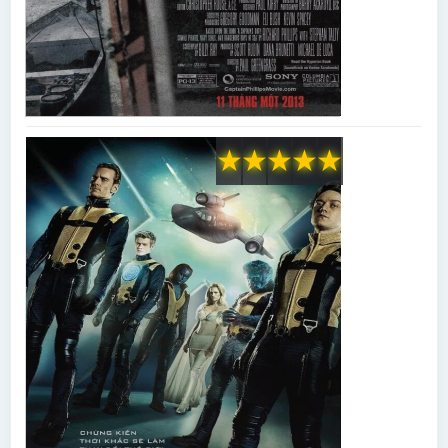
★
★
★
★
★