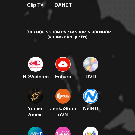
Clip TV
DANET
TỔNG HỢP NGUỒN CÁC FANDOM & HỘI NHÓM
(KHÔNG BẢN QUYỀN)
HDVietnam
Fshare
DVD
Yumei-
JenkaStudi
NetHD
Anime
oVN