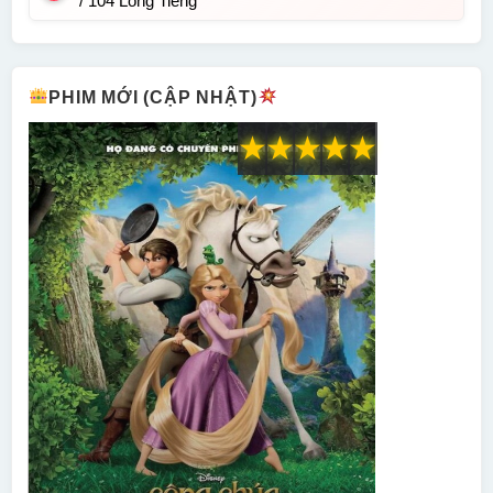
/ 104 Lồng Tiếng
PHIM MỚI (CẬP NHẬT)
★
★
★
★
★