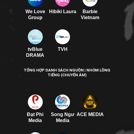
We Love
Hibiki Laura
Barbie
Group
Vietnam
tvBlue
TVH
DRAMA
TỔNG HỢP DANH SÁCH NGUỒN | NHÓM LỒNG
TIẾNG (CHUYỂN ÂM)
Đạt Phi
Song Ngư
ACE MEDIA
Media
Media