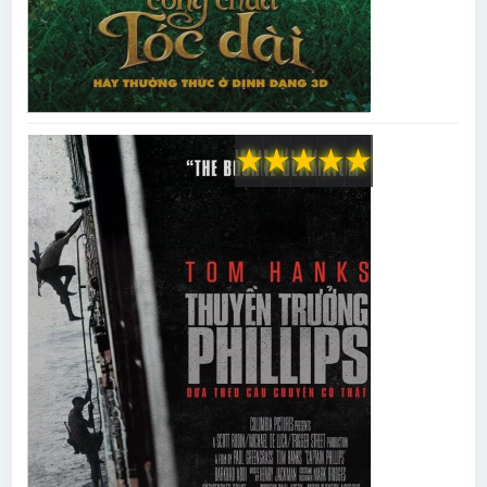
★
★
★
★
★