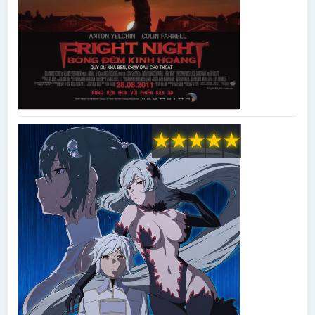
★
★
★
★
★