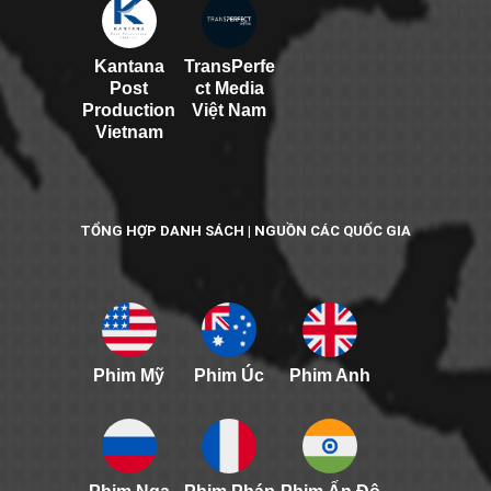
Kantana
TransPerfe
Post
ct Media
Production
Việt Nam
Vietnam
TỔNG HỢP DANH SÁCH | NGUỒN CÁC QUỐC GIA
Phim Mỹ
Phim Úc
Phim Anh