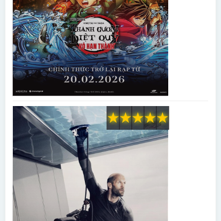
★
★
★
★
★