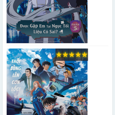
★
★
★
★
★