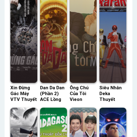
Xin Đừng
Dan Da Dan
Ông Chú
Siêu Nhân
Gác Máy
(Phần 2)
Của Tôi
Deka
VTV Thuyết
ACE Lồng
Vieon
Thuyết
Minh –
Tiếng –
Thuyết
Minh –
Status: HD
Status: 12 /
Minh –
Status: 50 /
Thuyết
12 Lồng
Status: 16 /
50 Thuyết
Minh
Tiếng
16 Thuyết
Minh
Minh