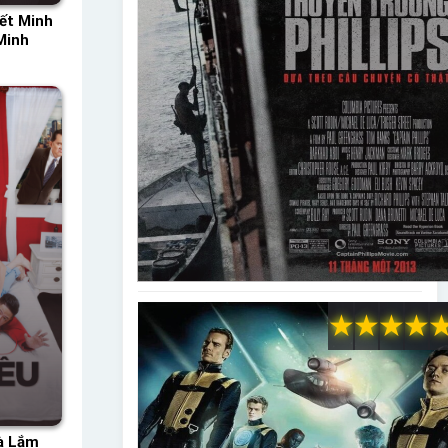
ết Minh
Minh
★
★
★
★
ià Lắm