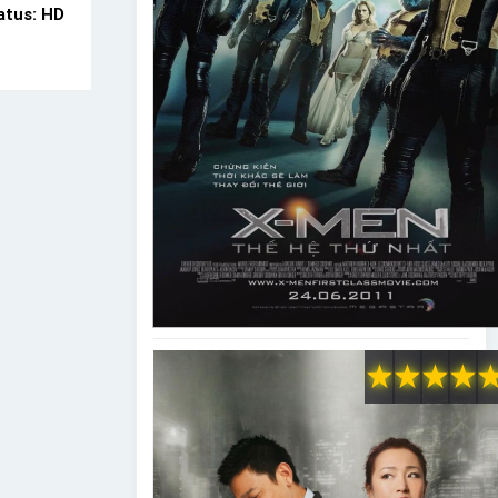
atus: HD
★
★
★
★