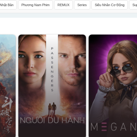
Nhật Bản
Phương Nam Phim
REMUX
Series
Siêu Nhân Cơ Động
Sup