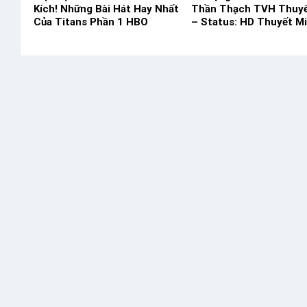
Kích! Những Bài Hát Hay Nhất
Thần Thạch TVH Thuyế
Của Titans Phần 1 HBO
– Status: HD Thuyết M
Thuyết Minh – Status: 05 / 05
Thuyết Minh