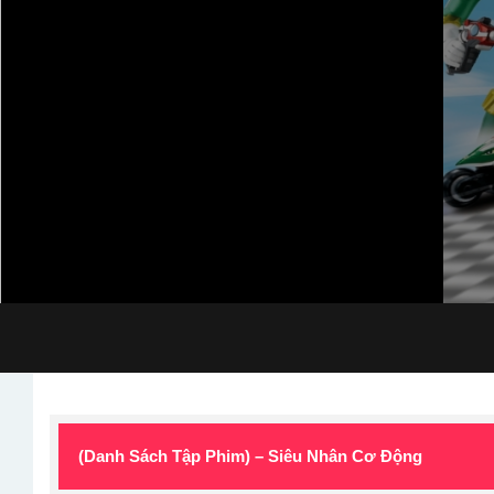
(Danh Sách Tập Phim) – Siêu Nhân Cơ Động