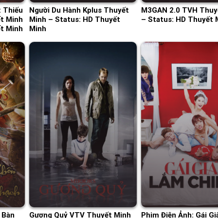
 Thiếu
Người Du Hành Kplus Thuyết
M3GAN 2.0 TVH Thuy
t Minh
Minh – Status: HD Thuyết
– Status: HD Thuyết 
ết Minh
Minh
 Bàn
Gương Quỷ VTV Thuyết Minh
Phim Điện Ảnh: Gái G