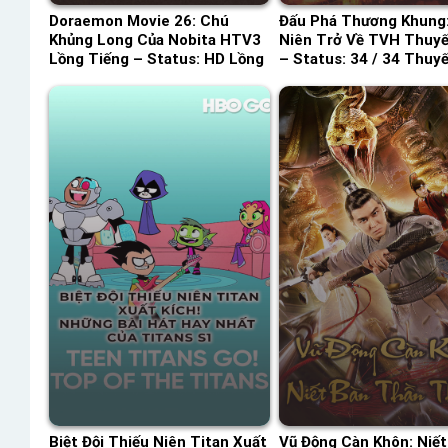
Doraemon Movie 26: Chú
Đấu Phá Thương Khung:
Khủng Long Của Nobita HTV3
Niên Trở Về TVH Thuyế
Lồng Tiếng – Status: HD Lồng
– Status: 34 / 34 Thuy
Tiếng
Biệt Đội Thiếu Niên Titan Xuất
Vũ Động Càn Khôn: Niết