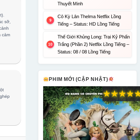
Thuyết Minh
t).
Cô Kỳ Lân Thelma Netflix Lồng
c sỡ,
Tiếng – Status: HD Lồng Tiếng
 cảnh
n cảm
Thế Giới Khủng Long: Trại Kỷ Phấn
Trắng (Phần 2) Netflix Lồng Tiếng –
Status: 08 / 08 Lồng Tiếng
PHIM MỚI (CẬP NHẬT)
ột
★
★
★
★
 ghép