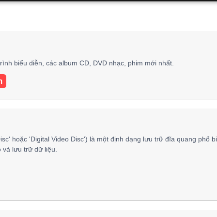
rình biểu diễn, các album CD, DVD nhạc, phim mới nhất.
m
isc' hoặc 'Digital Video Disc') là một định dạng lưu trữ đĩa quang phổ b
và lưu trữ dữ liệu.