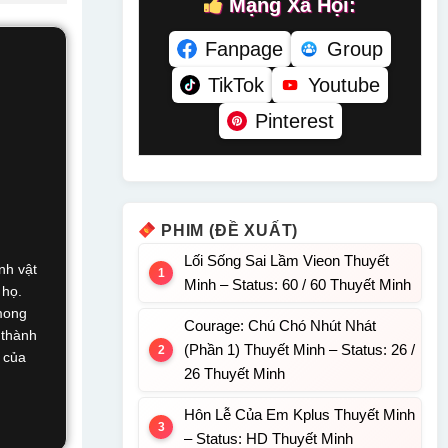
Mạng Xã Hội:
Fanpage
Group
TikTok
Youtube
Pinterest
PHIM (ĐỀ XUẤT)
Lối Sống Sai Lầm Vieon Thuyết
nh vật
Minh – Status: 60 / 60 Thuyết Minh
 họ.
mong
Courage: Chú Chó Nhút Nhát
 thành
(Phần 1) Thuyết Minh – Status: 26 /
 của
26 Thuyết Minh
Hôn Lễ Của Em Kplus Thuyết Minh
– Status: HD Thuyết Minh