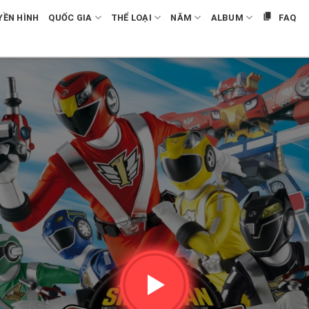
YỀN HÌNH
QUỐC GIA
THỂ LOẠI
NĂM
ALBUM
FAQ