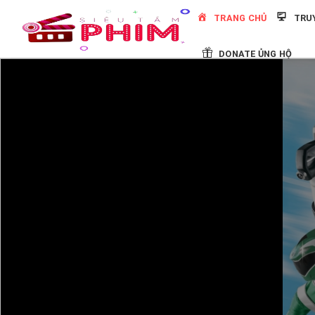
Skip
TRANG CHỦ
TRU
to
content
DONATE ỦNG HỘ