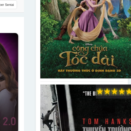
er Sentai
★
★
★
★