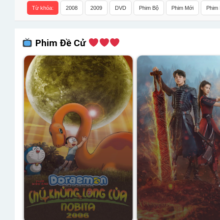
Từ khóa:
2008
2009
DVD
Phim Bộ
Phim Mới
Phim 
Phim Đề Cử