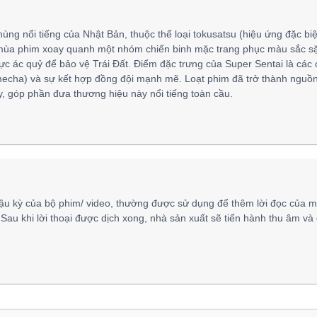
hùng nổi tiếng của Nhật Bản, thuộc thể loại tokusatsu (hiệu ứng đặc biệ
mùa phim xoay quanh một nhóm chiến binh mặc trang phục màu sắc sặ
lực ác quỷ để bảo vệ Trái Đất. Điểm đặc trưng của Super Sentai là các
mecha) và sự kết hợp đồng đội mạnh mẽ. Loạt phim đã trở thành nguồ
 góp phần đưa thương hiệu này nổi tiếng toàn cầu.
ậu kỳ của bộ phim/ video, thường được sử dụng để thêm lời đọc của m
 Sau khi lời thoại được dịch xong, nhà sản xuất sẽ tiến hành thu âm và