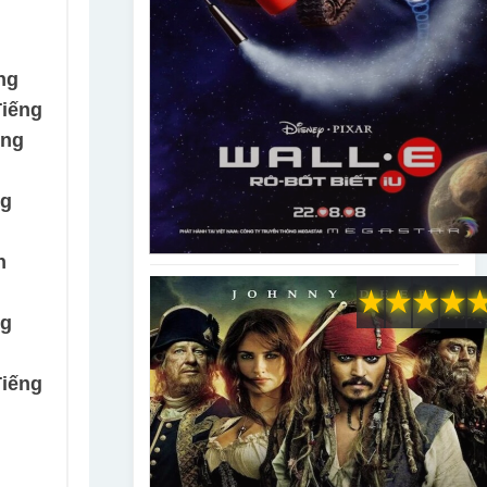
ng
Tiếng
ếng
ng
h
★
★
★
★
ng
Tiếng