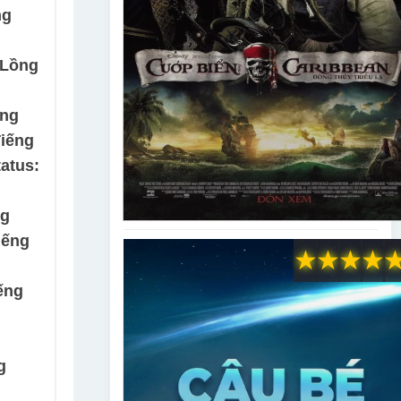
ng
 Lồng
ếng
Tiếng
atus:
ng
iếng
★
★
★
★
ếng
g