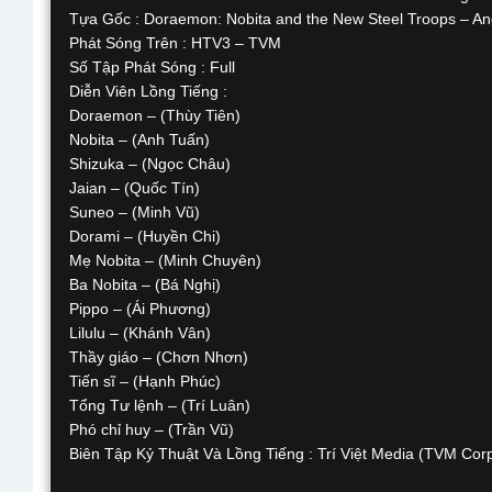
Tựa Gốc : Doraemon: Nobita and the New Steel Troops – An
Phát Sóng Trên : HTV3 – TVM
Số Tập Phát Sóng : Full
Diễn Viên Lồng Tiếng :
Doraemon – (Thùy Tiên)
Nobita – (Anh Tuấn)
Shizuka – (Ngọc Châu)
Jaian – (Quốc Tín)
Suneo – (Minh Vũ)
Dorami – (Huyền Chi)
Mẹ Nobita – (Minh Chuyên)
Ba Nobita – (Bá Nghị)
Pippo – (Ái Phương)
Lilulu – (Khánh Vân)
Thầy giáo – (Chơn Nhơn)
Tiến sĩ – (Hạnh Phúc)
Tổng Tư lệnh – (Trí Luân)
Phó chỉ huy – (Trần Vũ)
Biên Tập Kỷ Thuật Và Lồng Tiếng : Trí Việt Media (TVM Corp