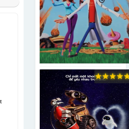
★
★
★
★
t