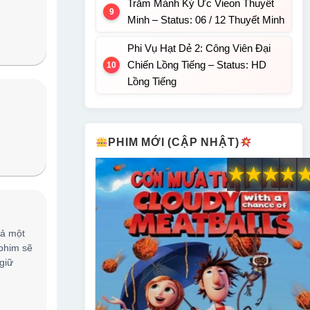
Trăm Mảnh Ký Ức Vieon Thuyết
Minh – Status: 06 / 12 Thuyết Minh
Phi Vụ Hạt Dẻ 2: Công Viên Đại
Chiến Lồng Tiếng – Status: HD
Lồng Tiếng
PHIM MỚI (CẬP NHẬT)
★
★
★
★
cả một
 phim sẽ
giữ