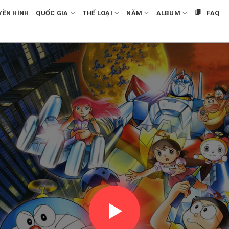
YỀN HÌNH
QUỐC GIA
THỂ LOẠI
NĂM
ALBUM
FAQ