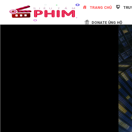
Skip
TRANG CHỦ
TRU
to
content
DONATE ỦNG HỘ