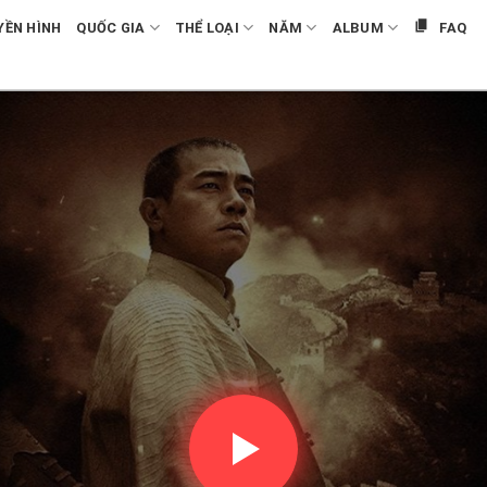
YỀN HÌNH
QUỐC GIA
THỂ LOẠI
NĂM
ALBUM
FAQ