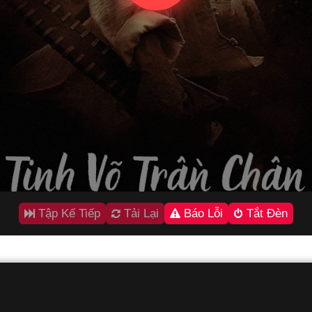
Tập Kế Tiếp
Tải Lại
Báo Lỗi
Tắt Đèn