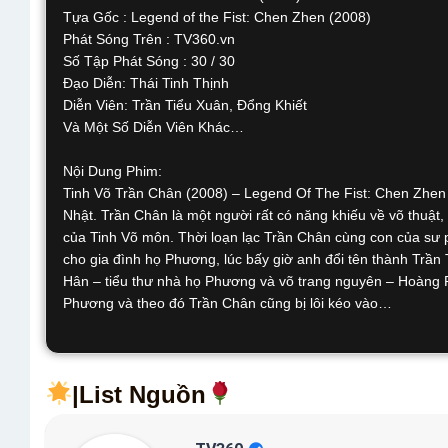
Tựa Gốc : Legend of the Fist: Chen Zhen (2008)
Phát Sóng Trên : TV360.vn
Số Tập Phát Sóng : 30 / 30
Đạo Diễn: Thái Tinh Thịnh
Diễn Viên: Trần Tiểu Xuân, Đổng Khiết
Và Một Số Diễn Viên Khác…
Nội Dung Phim:
Tinh Võ Trần Chân (2008) – Legend Of The Fist: Chen Zhen 
Nhật. Trần Chân là một người rất có năng khiếu về võ thuật
của Tinh Võ môn. Thời loạn lạc Trần Chân cùng con của sư 
cho gia đình họ Phương, lúc bấy giờ anh đổi tên thành Trần 
Hân – tiểu thư nhà họ Phương và võ trang nguyên – Hoàng 
Phương và theo đó Trần Chân cũng bị lôi kéo vào…
|List Nguồn