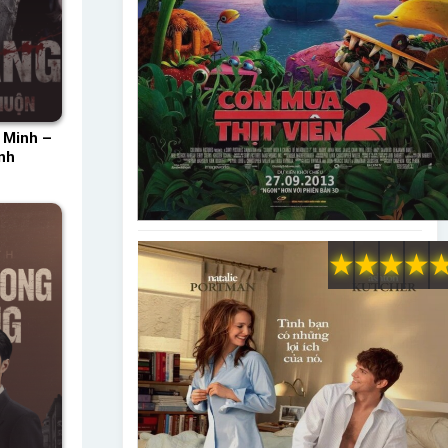
 Minh –
nh
★
★
★
★