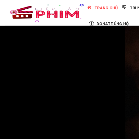
Skip
TRANG CHỦ
TRU
to
content
DONATE ỦNG HỘ