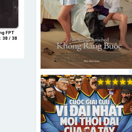
ng FPT
 38 / 38
★
★
★
★