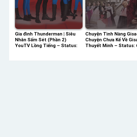
Gia đình Thunderman | Siêu
Chuyện Tình Nàng Gisa
Nhân Sấm Sét (Phần 2)
Chuyện Chưa Kể Về Gis
YouTV Lồng Tiếng – Status:
Thuyết Minh – Status: 
25 / 25 Lồng Tiếng
Thuyết Minh