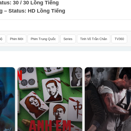
tus: 30 / 30 Lồng Tiếng
g – Status: HD Lồng Tiếng
Bộ
Phim Mới
Phim Trung Quốc
Series
Tinh Võ Trần Chân
TV360