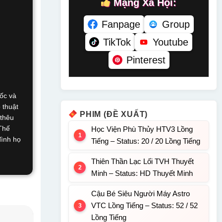
Mạng Xã Hội:
Fanpage
Group
TikTok
Youtube
Pinterest
ốc và
 thuật
PHIM (ĐỀ XUẤT)
 thêu
 Thế
Học Viện Phù Thủy HTV3 Lồng
đình họ
Tiếng – Status: 20 / 20 Lồng Tiếng
Thiên Thần Lạc Lối TVH Thuyết
Minh – Status: HD Thuyết Minh
Cậu Bé Siêu Người Máy Astro
VTC Lồng Tiếng – Status: 52 / 52
Lồng Tiếng