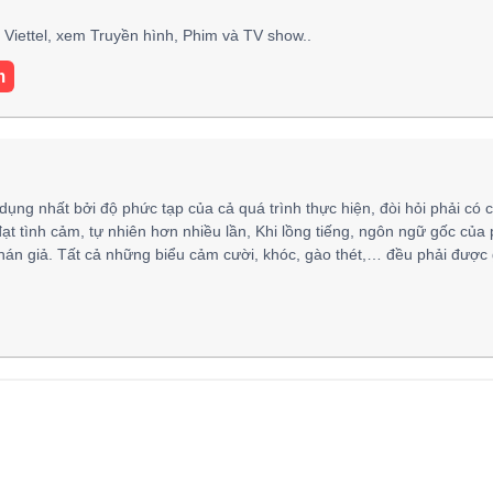
Viettel, xem Truyền hình, Phim và TV show..
m
 dụng nhất bởi độ phức tạp của cả quá trình thực hiện, đòi hỏi phải có 
đạt tình cảm, tự nhiên hơn nhiều lần, Khi lồng tiếng, ngôn ngữ gốc của
hán giả. Tất cả những biểu cảm cười, khóc, gào thét,… đều phải được 