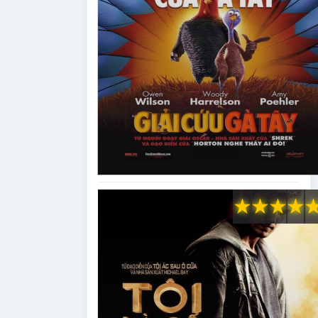
★
★
★
★