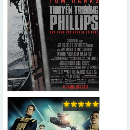
★
★
★
★
★