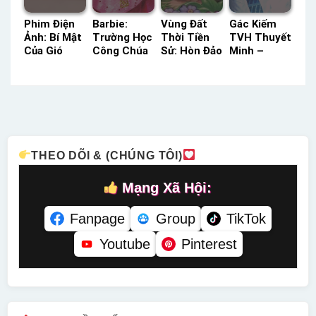
Phim Điện
Barbie:
Vùng Đất
Gác Kiếm
Ảnh: Bí Mật
Trường Học
Thời Tiền
TVH Thuyết
Của Gió
Công Chúa
Sử: Hòn Đảo
Minh –
Tiếng Việt –
Thuyết
Huyền Bí
Status: HD
Status: HD
Minh –
HTV3 Lồng
Thuyết
Tiếng Việt
Status: HD
Tiếng –
Minh
Thuyết
Status: HD
Minh
Lồng Tiếng
THEO DÕI & (CHÚNG TÔI)
Mạng Xã Hội:
Fanpage
Group
TikTok
Youtube
Pinterest