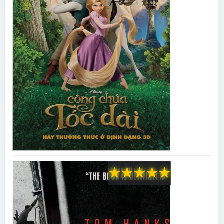
★
★
★
★
★