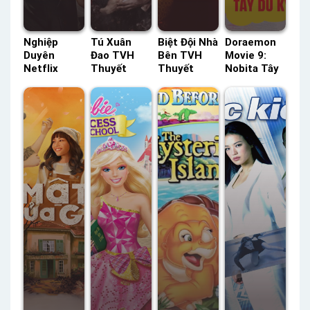
Nghiệp
Tú Xuân
Biệt Đội Nhà
Doraemon
Duyên
Đao TVH
Bên TVH
Movie 9:
Netflix
Thuyết
Thuyết
Nobita Tây
Lồng Tiếng
Minh –
Minh –
Du Ký
– Status:
Status: HD
Status: 10 /
Thuyết
06 / 06
Thuyết
10 Thuyết
Minh –
Lồng Tiếng
Minh
Minh
Status: HD
Thuyết
Minh