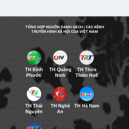
TỔNG HỢP NGUỒN DANH SÁCH | CÁC KÊNH
TRUYỀN HÌNH XÃ HỘI CỦA VIỆT NAM
TH Bình
TH Quảng
TH Thừa
Phước
Ninh
Thiên Huế
TH Thái
TH Nghệ
TH Hà Nam
Nguyên
An