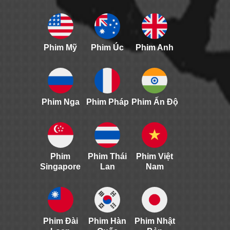
Phim Mỹ
Phim Úc
Phim Anh
Phim Nga
Phim Pháp
Phim Ấn Độ
Phim
Phim Thái
Phim Việt
Singapore
Lan
Nam
Phim Đài
Phim Hàn
Phim Nhật