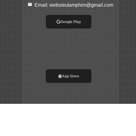
email
Email:
websieutamphim@gmail.com
Google Play
App Store
File APK