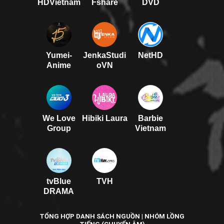
HDVietnam
Fshare
DVD
Yumei-
JenkaStudi
NetHD
Anime
oVN
We Love
Hibiki Laura
Barbie
Group
Vietnam
tvBlue
TVH
DRAMA
TỔNG HỢP DANH SÁCH NGUỒN | NHÓM LỒNG