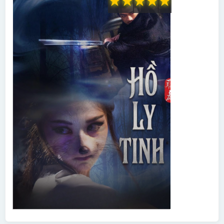
★
★
★
★
★