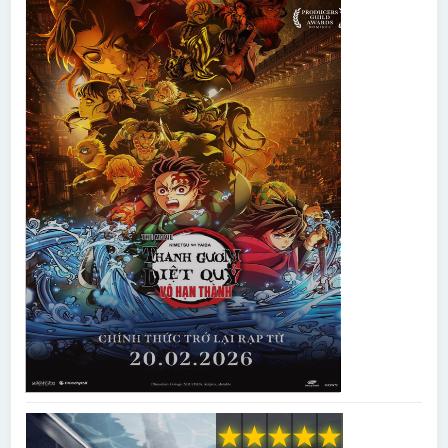
★
★
★
★
★