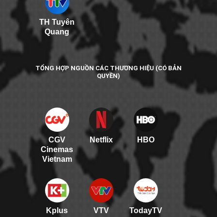
TH Tuyên
Quang
TỔNG HỢP NGUỒN CÁC THƯƠNG HIỆU (CÓ BẢN
QUYỀN)
CGV
Netflix
HBO
Cinemas
Vietnam
Kplus
VTV
TodayTV