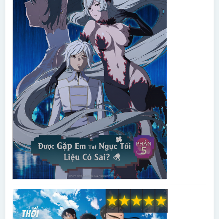
★
★
★
★
★