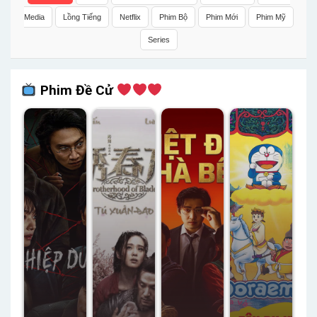
Media
Lồng Tiếng
Netflix
Phim Bộ
Phim Mới
Phim Mỹ
Series
Phim Đề Cử