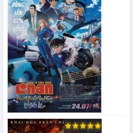
★
★
★
★
★