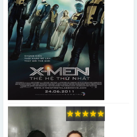
★
★
★
★
★