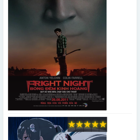
★
★
★
★
★