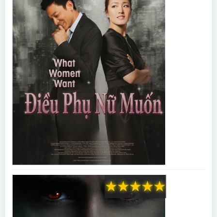
★
★
★
★
★