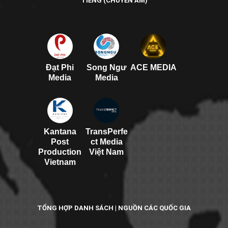
TIẾNG (CHUYỂN ÂM)
Đạt Phi
Song Ngư
ACE MEDIA
Media
Media
Kantana
TransPerfe
Post
ct Media
Production
Việt Nam
Vietnam
TỔNG HỢP DANH SÁCH | NGUỒN CÁC QUỐC GIA