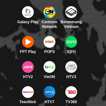
Galaxy Play
Cartoom
Boomerang
Network
Vietnam
FPT Play
POPS
IQIYI
HTV2
VieON
HTV3
TeenNick
HTV7
TV360