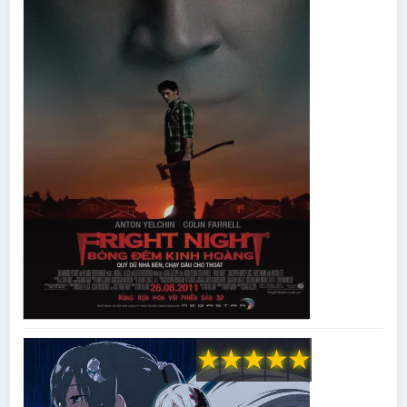
★
★
★
★
★