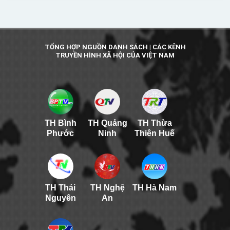
TỔNG HỢP NGUỒN DANH SÁCH | CÁC KÊNH
TRUYỀN HÌNH XÃ HỘI CỦA VIỆT NAM
TH Bình
TH Quảng
TH Thừa
Phước
Ninh
Thiên Huế
TH Thái
TH Nghệ
TH Hà Nam
Nguyên
An