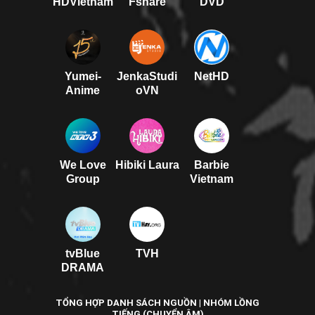
HDVietnam
Fshare
DVD
Yumei-
JenkaStudi
NetHD
Anime
oVN
We Love
Hibiki Laura
Barbie
Group
Vietnam
tvBlue
TVH
DRAMA
TỔNG HỢP DANH SÁCH NGUỒN | NHÓM LỒNG
TIẾNG (CHUYỂN ÂM)