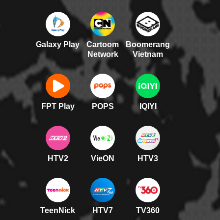
Galaxy Play
Cartoom
Boomerang
Network
Vietnam
FPT Play
POPS
IQIYI
HTV2
VieON
HTV3
TeenNick
HTV7
TV360