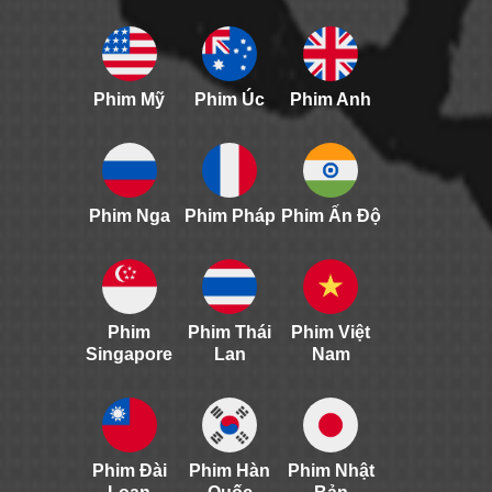
Phim Mỹ
Phim Úc
Phim Anh
Phim Nga
Phim Pháp
Phim Ấn Độ
Phim
Phim Thái
Phim Việt
Singapore
Lan
Nam
Phim Đài
Phim Hàn
Phim Nhật