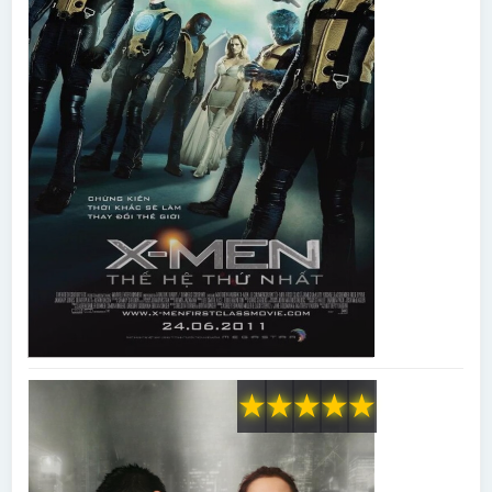
★
★
★
★
★