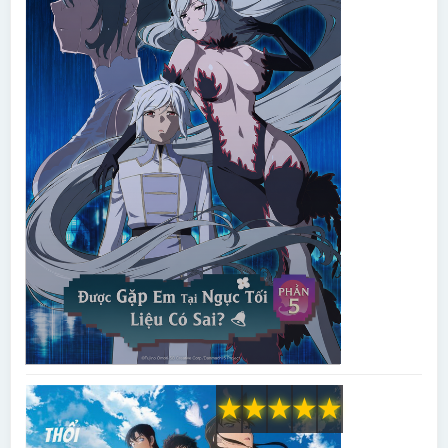
★
★
★
★
★