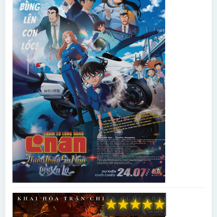
★
★
★
★
★