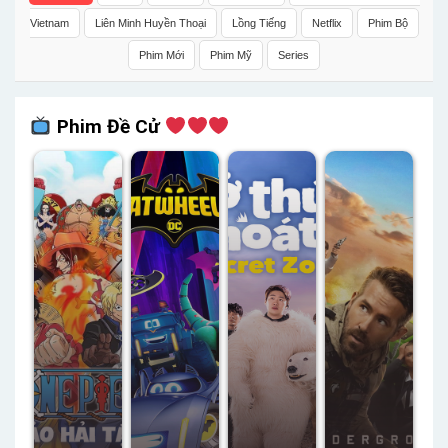
Vietnam
Liên Minh Huyền Thoại
Lồng Tiếng
Netflix
Phim Bộ
Phim Mới
Phim Mỹ
Series
Phim Đề Cử