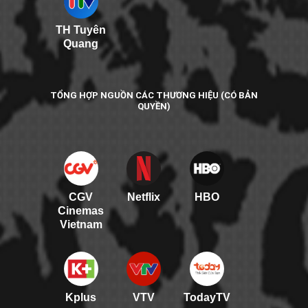
TH Tuyên
Quang
TỔNG HỢP NGUỒN CÁC THƯƠNG HIỆU (CÓ BẢN
QUYỀN)
CGV
Netflix
HBO
Cinemas
Vietnam
Kplus
VTV
TodayTV