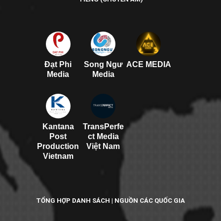
Đạt Phi
Song Ngư
ACE MEDIA
Media
Media
Kantana
TransPerfe
Post
ct Media
Production
Việt Nam
Vietnam
TỔNG HỢP DANH SÁCH | NGUỒN CÁC QUỐC GIA