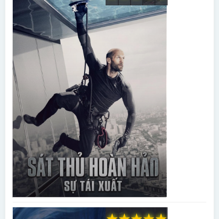
★
★
★
★
★