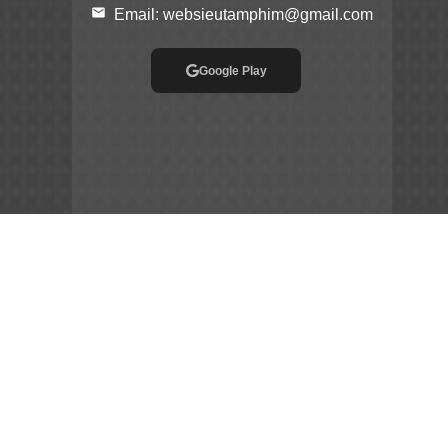
email
Email:
websieutamphim@gmail.com
Google Play
App Store
File APK