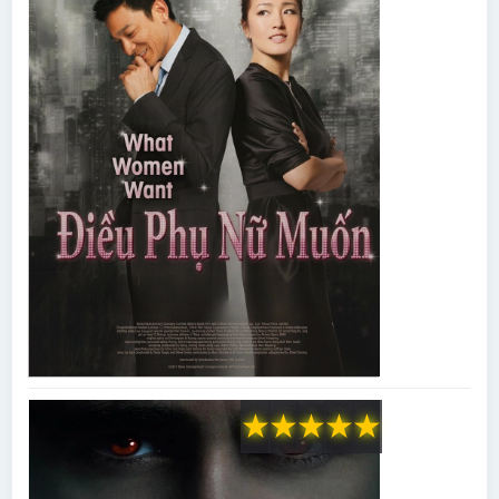
★
★
★
★
★