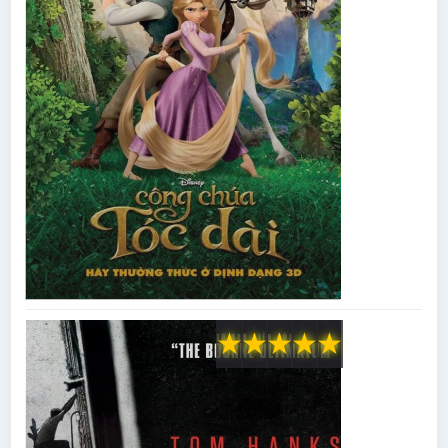
★
★
★
★
★