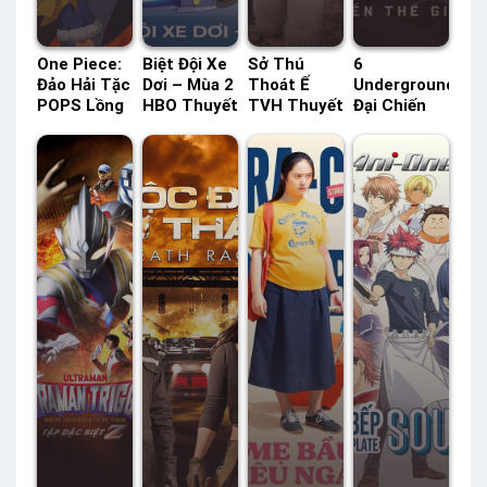
One Piece:
Biệt Đội Xe
Sở Thú
6
Đảo Hải Tặc
Dơi – Mùa 2
Thoát Ế
Underground:
POPS Lồng
HBO Thuyết
TVH Thuyết
Đại Chiến
Tiếng –
Minh –
Minh –
Thế Giới
Status:
Status: 37 /
Status: HD
Ngầm
1017 / ??
37 Thuyết
Thuyết
Netflix
Lồng Tiếng
Minh
Minh
Lồng Tiếng
– Status:
HD Lồng
Tiếng