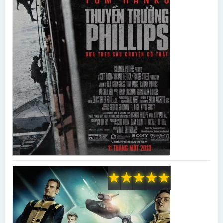
★
★
★
★
★