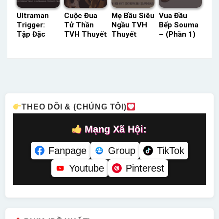
Ultraman
Cuộc Đua
Mẹ Bầu Siêu
Vua Đầu
Trigger:
Tử Thần
Ngầu TVH
Bếp Souma
Tập Đặc
TVH Thuyết
Thuyết
– (Phần 1)
Biệt Z FPT
Minh –
Minh –
ACE Lồng
Lồng Tiếng
Status: HD
Status: HD
Tiếng –
– Status:
Thuyết
Thuyết
Status: 24 /
HD Lồng
Minh
Minh
24 Lồng
Tiếng
Tiếng
THEO DÕI & (CHÚNG TÔI)
Mạng Xã Hội:
Fanpage
Group
TikTok
Youtube
Pinterest