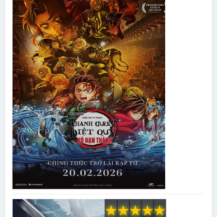
★
★
★
★
★