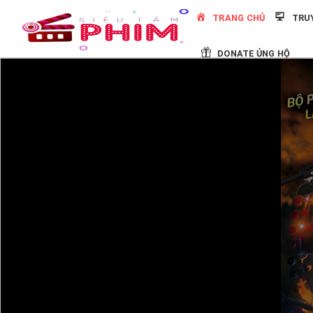
Skip
TRANG CHỦ
TRU
to
content
DONATE ỦNG HỘ