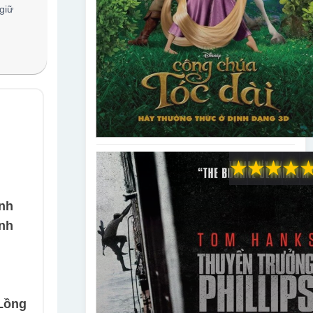
giữ
★
★
★
★
inh
inh
Lồng