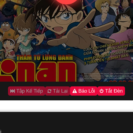
Tập Kế Tiếp
Tải Lại
Báo Lỗi
Tắt Đèn
i