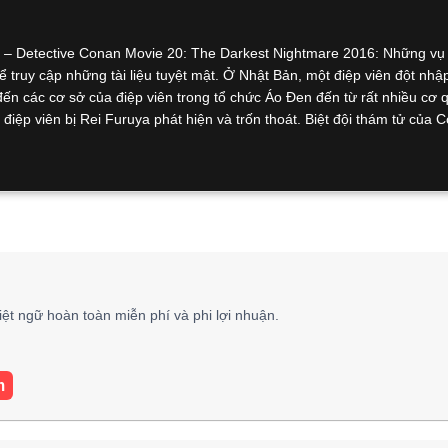
 Detective Conan Movie 20: The Darkest Nightmare 2016: Những vụ
thể truy cập những tài liệu tuyệt mật. Ở Nhật Bản, một điệp viên đột nhậ
 đến các cơ sở của điệp viên trong tổ chức Áo Đen đến từ rất nhiều cơ 
n điệp viên bị Rei Furuya phát hiện và trốn thoát. Biệt đội thám tử của 
iệt ngữ hoàn toàn miễn phí và phi lợi nhuận.
m