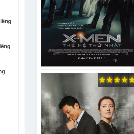
Tiếng
iếng
ng
★
★
★
★