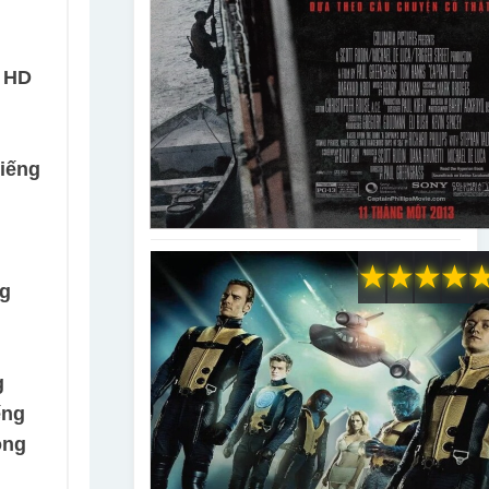
 HD
iếng
★
★
★
★
g
g
ếng
ồng