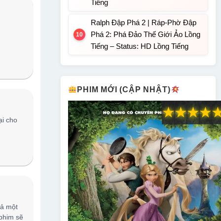
Tiếng
Ralph Đập Phá 2 | Ráp-Phờ Đập
Phá 2: Phá Đảo Thế Giới Ảo Lồng
Tiếng – Status: HD Lồng Tiếng
PHIM MỚI (CẬP NHẬT)
★
★
★
★
ại cho
cả một
 phim sẽ