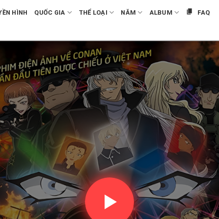
YỀN HÌNH
QUỐC GIA
THỂ LOẠI
NĂM
ALBUM
FAQ