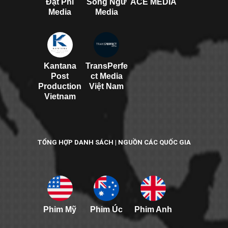
Đạt Phi
Song Ngư
ACE MEDIA
Media
Media
Kantana
TransPerfe
Post
ct Media
Production
Việt Nam
Vietnam
TỔNG HỢP DANH SÁCH | NGUỒN CÁC QUỐC GIA
Phim Mỹ
Phim Úc
Phim Anh