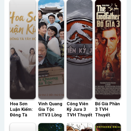
Hoa Sơn
Vinh Quang
Công Viên
Bố Già Phần
Luận Kiếm:
Gia Tộc
Kỷ Jura 3
3 TVH
Đông Tà
HTV3 Lồng
TVH Thuyết
Thuyết
Tây Độc
Tiếng –
Minh –
Minh –
TVH Thuyết
Status: 15 /
Status: HD
Status: HD