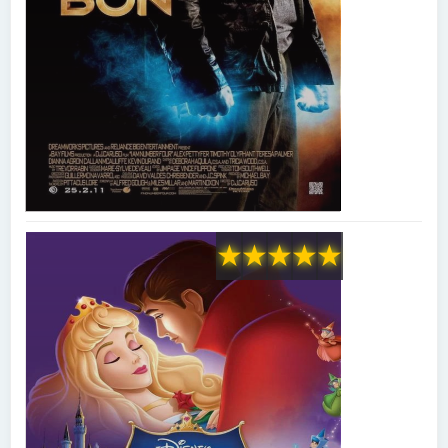
★
★
★
★
★