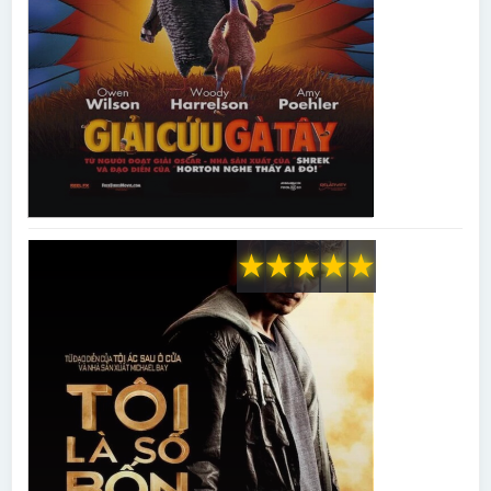
★
★
★
★
★