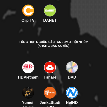
Clip TV
DANET
TỔNG HỢP NGUỒN CÁC FANDOM & HỘI NHÓM
(KHÔNG BẢN QUYỀN)
HDVietnam
Fshare
DVD
Yumei-
JenkaStudi
NetHD