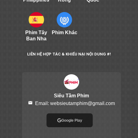
Phim Tây
Phim Khác
Ban Nha
LIÊN HỆ HỢP TÁC & KHIẾU NẠI NỘI DUNG #!
Siêu Tầm Phim
email
Email:
websieutamphim@gmail.com
Google Play