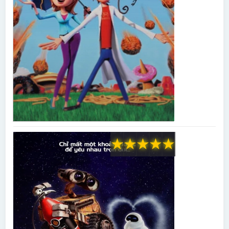
★
★
★
★
★