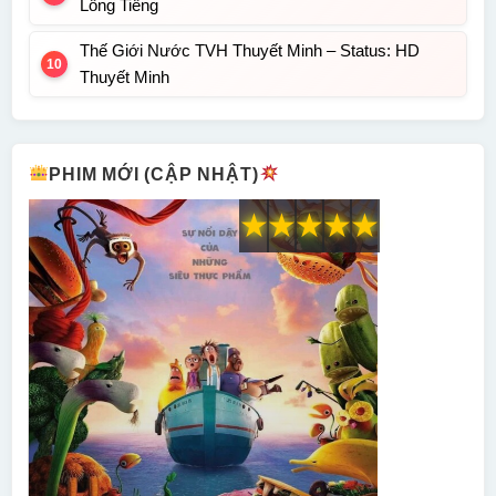
Lồng Tiếng
Thế Giới Nước TVH Thuyết Minh – Status: HD
Thuyết Minh
PHIM MỚI (CẬP NHẬT)
★
★
★
★
★