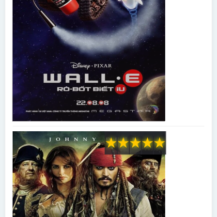
★
★
★
★
★