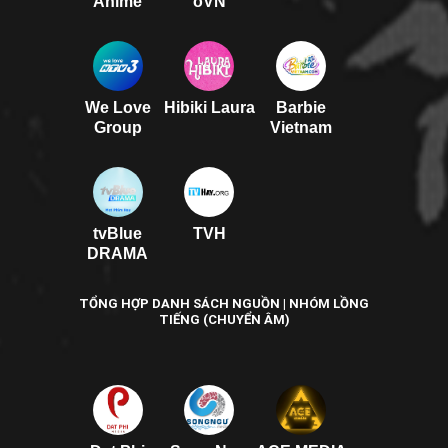
Anime
oVN
We Love
Hibiki Laura
Barbie
Group
Vietnam
tvBlue
TVH
DRAMA
TỔNG HỢP DANH SÁCH NGUỒN | NHÓM LỒNG
TIẾNG (CHUYỂN ÂM)