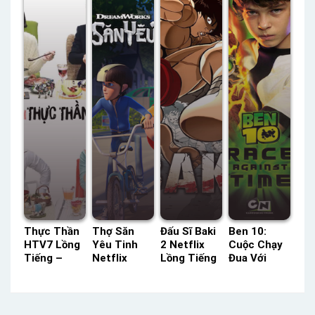
Minh –
54 Lồng
Thuyết
Thuyết
Status: 08 /
Tiếng
Minh
Minh
08 Thuyết
Minh
Thực Thần
Thợ Săn
Đấu Sĩ Baki
Ben 10:
HTV7 Lồng
Yêu Tinh
2 Netflix
Cuộc Chạy
Tiếng –
Netflix
Lồng Tiếng
Đua Với
Status: 20 /
Lồng Tiếng
– Status:
Thời Gian
20 Lồng
– Status:
13 / 13
Lồng Tiếng
Tiếng
26 / 26
Lồng Tiếng
– Status:
Lồng Tiếng
HD Lồng