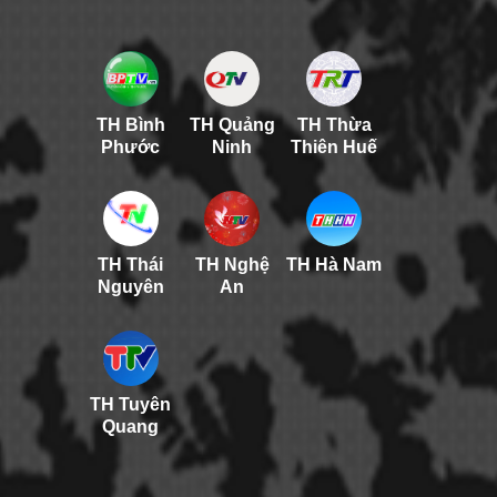
TH Bình
TH Quảng
TH Thừa
Phước
Ninh
Thiên Huế
TH Thái
TH Nghệ
TH Hà Nam
Nguyên
An
TH Tuyên
Quang