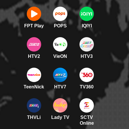
FPT Play
POPS
IQIYI
HTV2
VieON
HTV3
TeenNick
HTV7
TV360
THVLi
Lady TV
SCTV
Online