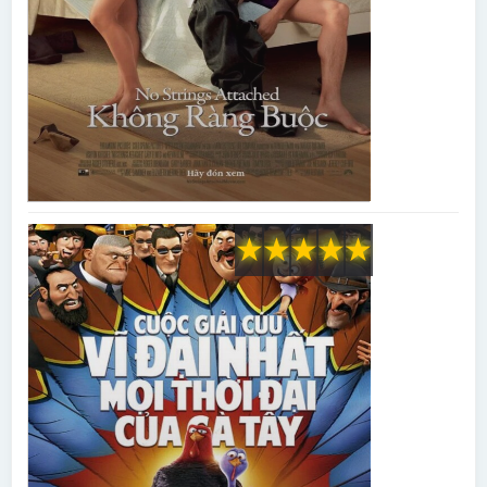
★
★
★
★
★