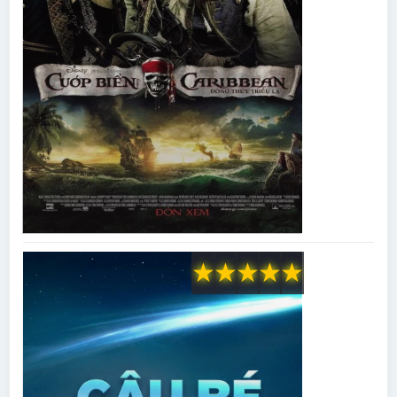
★
★
★
★
★