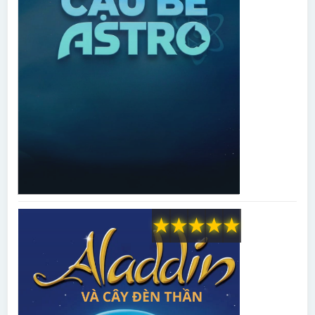
★
★
★
★
★