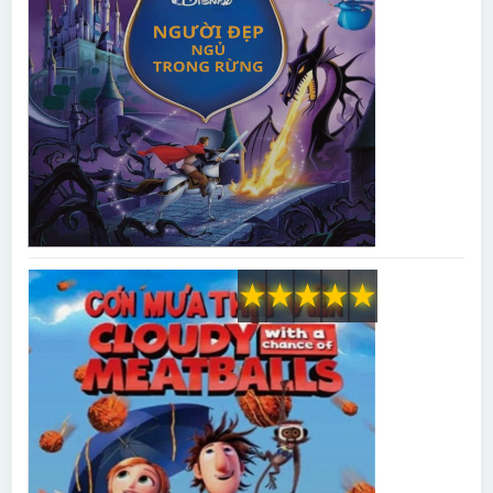
★
★
★
★
★