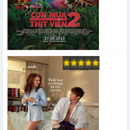
★
★
★
★
★