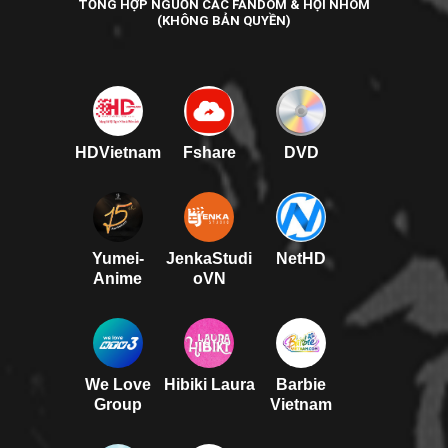
TỔNG HỢP NGUỒN CÁC FANDOM & HỘI NHÓM
(KHÔNG BẢN QUYỀN)
HDVietnam
Fshare
DVD
Yumei-
JenkaStudi
NetHD
Anime
oVN
We Love
Hibiki Laura
Barbie
Group
Vietnam