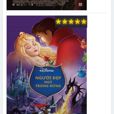
★
★
★
★
★