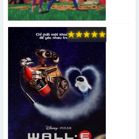
★
★
★
★
★