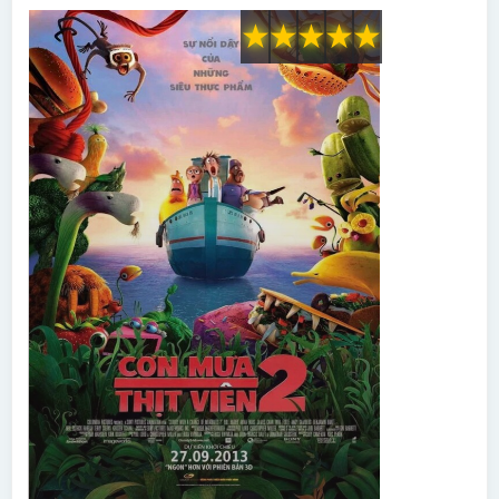
★
★
★
★
★