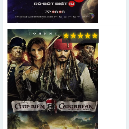
★
★
★
★
★