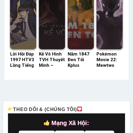
Lời Hồi Đáp
Kẻ Vô Hình
Năm 1847
Pokémon
1997 HTV3
TVH Thuyết
Đen Tối
Movie 22:
Lồng Tiếng
Minh –
Kplus
Mewtwo
– Vieon
Status: HD
Thuyết
Phản Công
Thuyết
Thuyết
Minh –
Tiến Hóa
Minh –
Minh
Status: HD
ACE Lồng
Status: 16 /
Thuyết
Tiếng –
16 Lồng
Minh
Status: HD
Tiếng –
Lồng Tiếng
Thuyết
THEO DÕI & (CHÚNG TÔI)
Minh
Mạng Xã Hội: