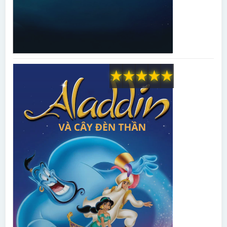
★
★
★
★
★