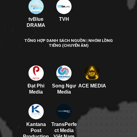
tvBlue
TVH
DRAMA
TỔNG HỢP DANH SÁCH NGUỒN | NHÓM LỒNG
TIẾNG (CHUYỂN ÂM)
Đạt Phi
Song Ngư
ACE MEDIA
Media
Media
Kantana
TransPerfe
Post
ct Media
Production
Việt Nam