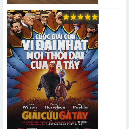
★
★
★
★
★