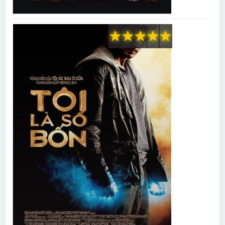
★
★
★
★
★