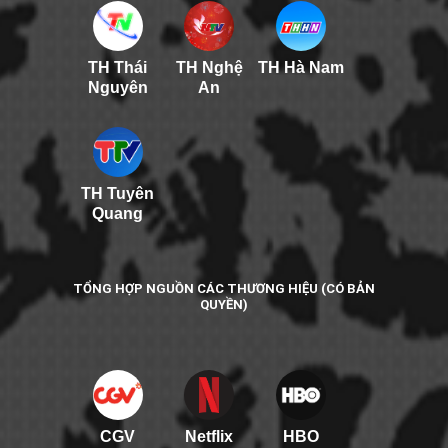
TH Thái
TH Nghệ
TH Hà Nam
Nguyên
An
TH Tuyên
Quang
TỔNG HỢP NGUỒN CÁC THƯƠNG HIỆU (CÓ BẢN
QUYỀN)
CGV
Netflix
HBO