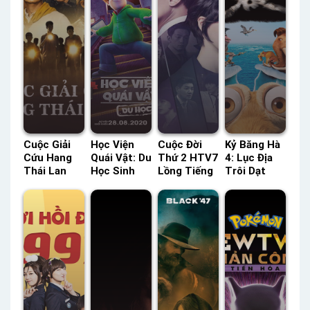
Cuộc Giải
Học Viện
Cuộc Đời
Kỷ Băng Hà
Cứu Hang
Quái Vật: Du
Thứ 2 HTV7
4: Lục Địa
Thái Lan
Học Sinh
Lồng Tiếng
Trôi Dạt
Netflix
Lồng Tiếng
– Status:
Lồng Tiếng
Lồng Tiếng
– Status:
23 / 23
– Status:
– Status:
HD Lồng
Lồng Tiếng
HD Lồng
06 / 06
Tiếng
Tiếng
Lồng Tiếng