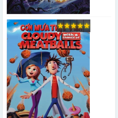
★
★
★
★
★