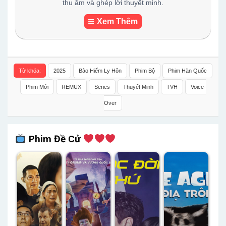
thu âm và ghép lời thuyết minh.
Xem Thêm
Từ khóa:
2025
Bảo Hiểm Ly Hôn
Phim Bộ
Phim Hàn Quốc
Phim Mới
REMUX
Series
Thuyết Minh
TVH
Voice-
Over
Phim Đề Cử