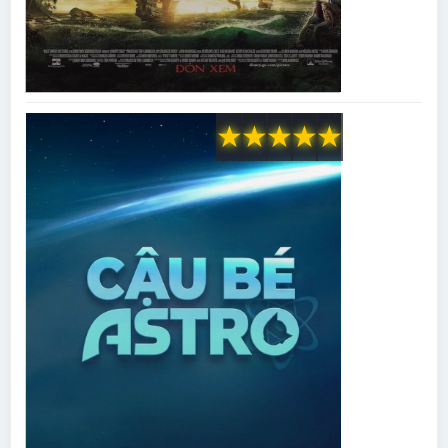
★
★
★
★
★