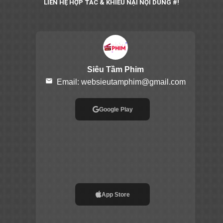
LIÊN HỆ HỢP TÁC & KHIẾU NẠI NỘI DUNG #!
Siêu Tầm Phim
email
Email:
websieutamphim@gmail.com
Google Play
App Store