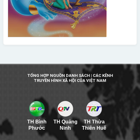
TỔNG HỢP NGUỒN DANH SÁCH | CÁC KÊNH
TRUYỀN HÌNH XÃ HỘI CỦA VIỆT NAM
TH Bình
TH Quảng
TH Thừa
Phước
Ninh
Thiên Huế