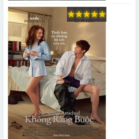
★
★
★
★
★