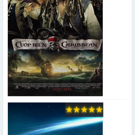
★
★
★
★
★