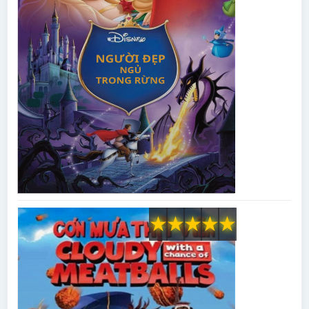
★
★
★
★
★