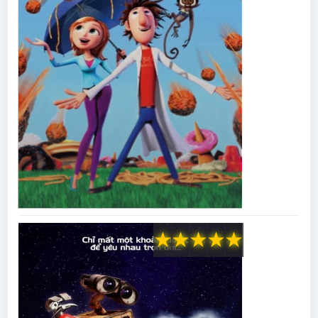
★
★
★
★
★