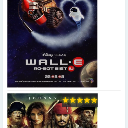
★
★
★
★
★