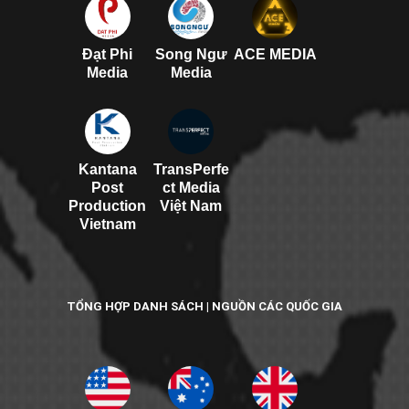
Đạt Phi
Song Ngư
ACE MEDIA
Media
Media
Kantana
TransPerfe
Post
ct Media
Production
Việt Nam
Vietnam
TỔNG HỢP DANH SÁCH | NGUỒN CÁC QUỐC GIA