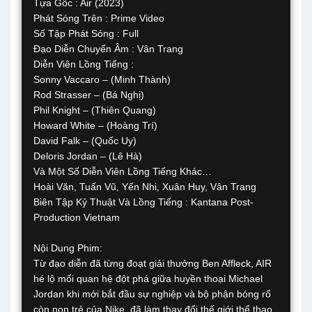
Tựa Gốc : Air (2023)
Phát Sóng Trên : Prime Video
Số Tập Phát Sóng : Full
Đạo Diễn Chuyển Âm : Vân Trang
Diễn Viên Lồng Tiếng :
Sonny Vaccaro – (Minh Thành)
Rod Strasser – (Bá Nghị)
Phil Knight – (Thiên Quang)
Howard White – (Hoàng Trí)
David Falk – (Quốc Uy)
Deloris Jordan – (Lê Hà)
Và Một Số Diễn Viên Lồng Tiếng Khác…
Hoài Văn, Tuấn Vũ, Yến Nhi, Xuân Huy, Vân Trang
Biên Tập Kỷ Thuật Và Lồng Tiếng : Kantana Post-
Production Vietnam
Nội Dung Phim:
Từ đạo diễn đã từng đoạt giải thưởng Ben Affleck, AIR
hé lộ mối quan hệ đột phá giữa huyền thoại Michael
Jordan khi mới bắt đầu sự nghiệp và bộ phận bóng rổ
còn non trẻ của Nike, đã làm thay đổi thế giới thể thao