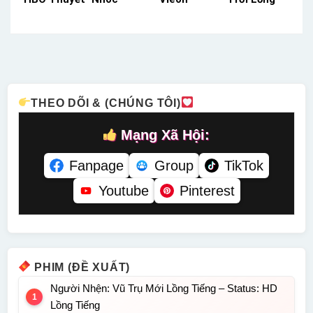
Minh –
Fockers
Thuyết
Tiếng –
Status: 13 /
Kplus
Minh –
Status: HD
13 Thuyết
Thuyết
Status: 12 /
Lồng Tiếng
Minh
Minh –
12 Thuyết
Status: HD
Minh
Thuyết
Minh
THEO DÕI & (CHÚNG TÔI)
Mạng Xã Hội:
Fanpage
Group
TikTok
Youtube
Pinterest
PHIM (ĐỀ XUẤT)
Người Nhện: Vũ Trụ Mới Lồng Tiếng – Status: HD
Lồng Tiếng