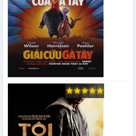
★
★
★
★
★