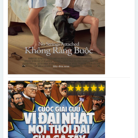
★
★
★
★
★