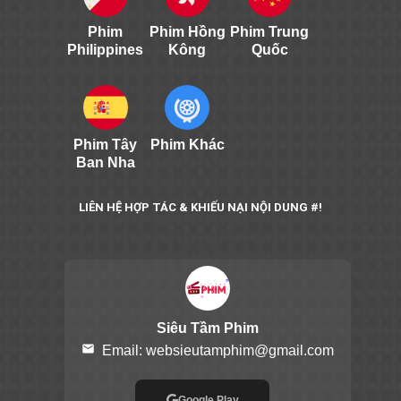
Phim
Phim Hồng
Phim Trung
Philippines
Kông
Quốc
Phim Tây
Phim Khác
Ban Nha
LIÊN HỆ HỢP TÁC & KHIẾU NẠI NỘI DUNG #!
Siêu Tầm Phim
email
Email:
websieutamphim@gmail.com
Google Play