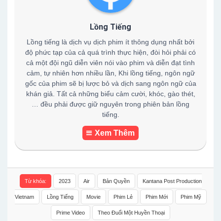
Lồng Tiếng
Lồng tiếng là dịch vụ dịch phim ít thông dụng nhất bởi
độ phức tạp của cả quá trình thực hiện, đòi hỏi phải có
cả một đội ngũ diễn viên nói vào phim và diễn đạt tình
cảm, tự nhiên hơn nhiều lần, Khi lồng tiếng, ngôn ngữ
gốc của phim sẽ bị lược bỏ và dịch sang ngôn ngữ của
khán giả. Tất cả những biểu cảm cười, khóc, gào thét,
… đều phải được giữ nguyên trong phiên bản lồng
tiếng.
Xem Thêm
Từ khóa:
2023
Air
Bản Quyền
Kantana Post Production
Vietnam
Lồng Tiếng
Movie
Phim Lẻ
Phim Mới
Phim Mỹ
Prime Video
Theo Đuổi Một Huyền Thoại