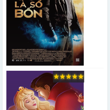
★
★
★
★
★