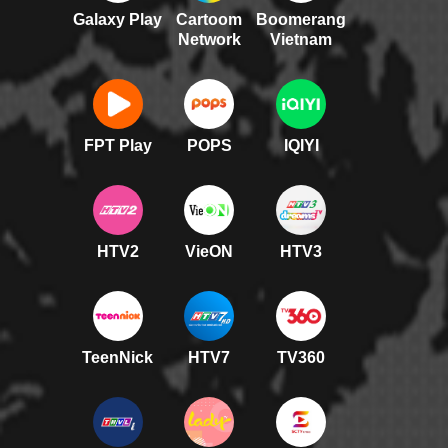
Galaxy Play
Cartoom
Boomerang
Network
Vietnam
FPT Play
POPS
IQIYI
HTV2
VieON
HTV3
TeenNick
HTV7
TV360