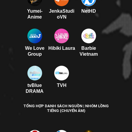
Yumei-
JenkaStudi
NetHD
Anime
oVN
We Love
Hibiki Laura
Barbie
Group
Vietnam
tvBlue
TVH
DRAMA
TỔNG HỢP DANH SÁCH NGUỒN | NHÓM LỒNG
TIẾNG (CHUYỂN ÂM)