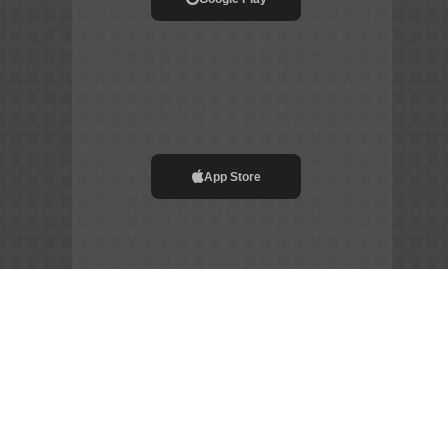
App Store
File APK