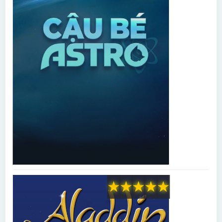
★
★
★
★
★