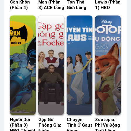
Càn Khôn
Man (Phần
Ton Thế
Lewis (Phần
(Phần 4)
3) ACE Lồng
Giới Lồng
1) HBO
TVH Thuyết
Tiếng –
Tiếng –
Thuyết
Minh –
Status: 12 /
Status: HD
Minh –
Status: 12 /
12 Lồng
Lồng Tiếng
Status: 52 /
12 Thuyết
Tiếng
52 Thuyết
Minh
Minh
Người Dơi
Gặp Gỡ
Chuyện
Zootopia:
(Phần 3)
Thông Gia:
Tình Ở Gaus
Phi Vụ Động
HBO Thuyết
Nhóc
Vieon
Trời Lồng