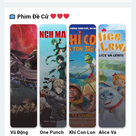
Phim Đề Cử
Vũ Động
One Punch
Khỉ Con Lon
Alice Và