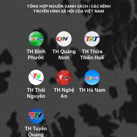
TỔNG HỢP NGUỒN DANH SÁCH | CÁC KÊNH
TRUYỀN HÌNH XÃ HỘI CỦA VIỆT NAM
TH Bình
TH Quảng
TH Thừa
Phước
Ninh
Thiên Huế
TH Thái
TH Nghệ
TH Hà Nam
Nguyên
An
TH Tuyên
Quang