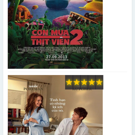
★
★
★
★
★