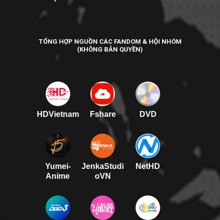
TỔNG HỢP NGUỒN CÁC FANDOM & HỘI NHÓM
(KHÔNG BẢN QUYỀN)
HDVietnam
Fshare
DVD
Yumei-
JenkaStudi
NetHD
Anime
oVN