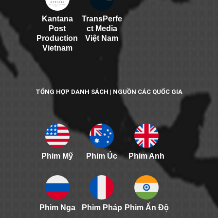
Kantana
TransPerfe
Post
ct Media
Production
Việt Nam
Vietnam
TỔNG HỢP DANH SÁCH | NGUỒN CÁC QUỐC GIA
Phim Mỹ
Phim Úc
Phim Anh
Phim Nga
Phim Pháp
Phim Ấn Độ