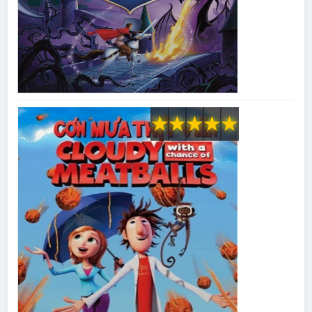
★
★
★
★
★