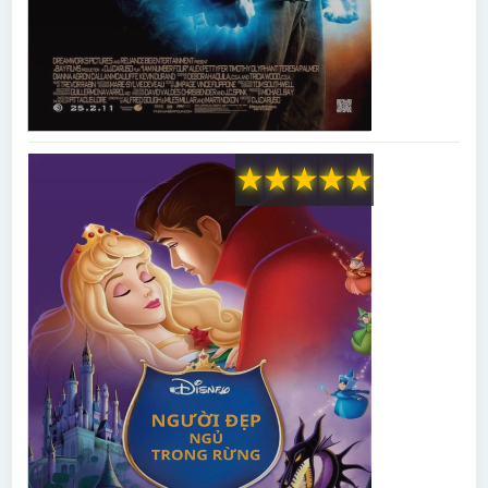
★
★
★
★
★