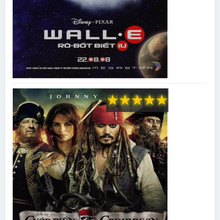
★
★
★
★
★