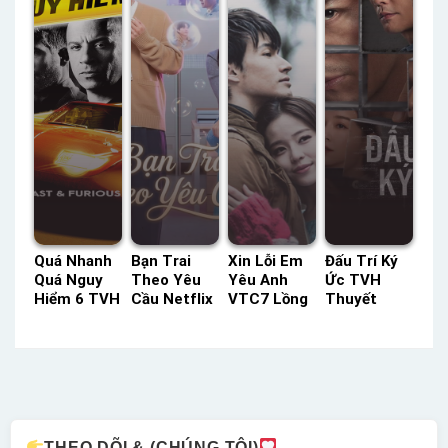
Minh
Minh
Quá Nhanh
Bạn Trai
Xin Lỗi Em
Đấu Trí Ký
Quá Nguy
Theo Yêu
Yêu Anh
Ức TVH
Hiểm 6 TVH
Cầu Netflix
VTC7 Lồng
Thuyết
Thuyết
Lồng Tiếng
Tiếng –
Minh –
Minh –
– Status:
Status: HD
Status: 24 /
Status: HD
10 / 10
Lồng Tiếng
24 Thuyết
Thuyết
Lồng Tiếng
Minh
Minh
THEO DÕI & (CHÚNG TÔI)