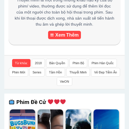
Thuyết minh là một trong những khâu hậu kỳ của bộ
phim/ video, thường được sử dụng để thêm lời đọc
của một người cho toàn bộ hội thoại trong phim. Sau
khi lời thoại được dịch xong, nhà sản xuất sẽ tiến hành
thu âm và ghép lời thuyết minh.
Xem Thêm
Từ khóa:
2018
Bản Quyền
Phim Bộ
Phim Hàn Quốc
Phim Mới
Series
Tâm Hồn
Thuyết Minh
Vẻ Đẹp Tiềm Ẩn
VieON
Phim Đề Cử