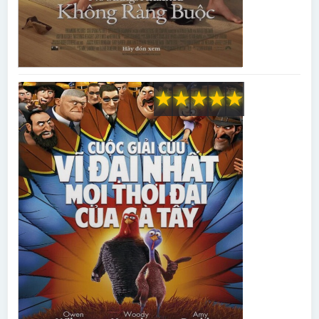
★
★
★
★
★