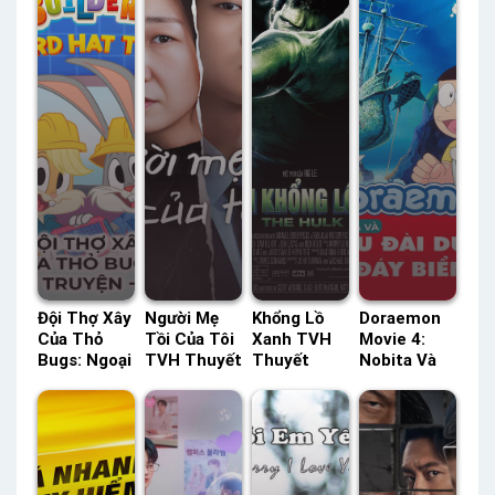
Đội Thợ Xây
Người Mẹ
Khổng Lồ
Doraemon
Của Thỏ
Tồi Của Tôi
Xanh TVH
Movie 4:
Bugs: Ngoại
TVH Thuyết
Thuyết
Nobita Và
Truyện –
Minh –
Minh –
Lâu Đài Dưới
Phần 1 HBO
Status: 14 /
Status: HD
Đáy Biển
Thuyết
14 Thuyết
Thuyết
Thuyết
Minh –
Minh
Minh
Minh –
Status: 14 /
Status: HD
14 Thuyết
Thuyết