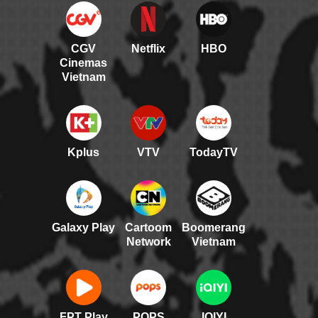
CGV
Netflix
HBO
Cinemas
Vietnam
Kplus
VTV
TodayTV
Galaxy Play
Cartoom
Boomerang
Network
Vietnam
FPT Play
POPS
IQIYI