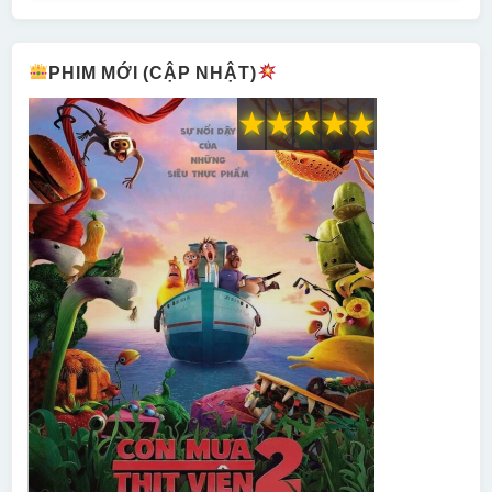
PHIM MỚI (CẬP NHẬT)
★
★
★
★
★