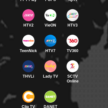
HTV2
VieON
HTV3
TeenNick
HTV7
TV360
THVLi
Lady TV
SCTV
Online
Clip TV
DANET