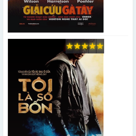
★
★
★
★
★