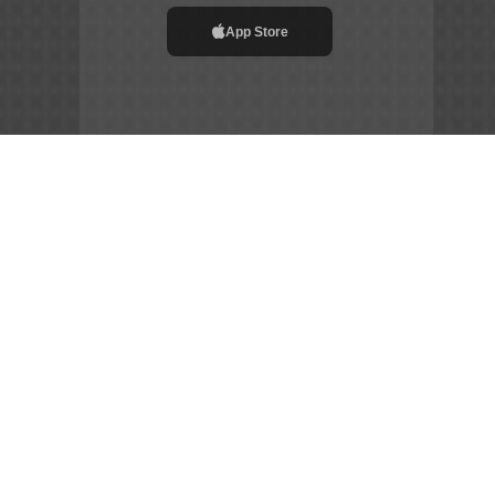
App Store
File APK
Copyright ©
2026
Siêu Tầm Phim
Chia Sẻ Đam Mê –
Gắn Kết Cộng Đồng – Tôn Vinh Nghệ Thuật