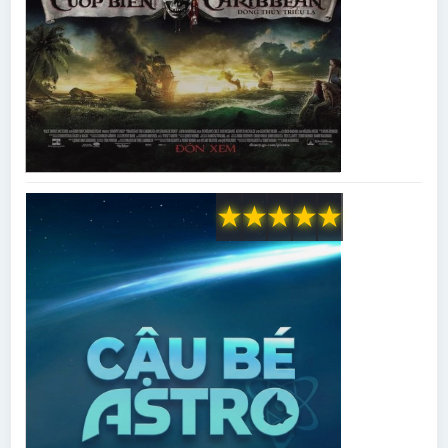
★
★
★
★
★