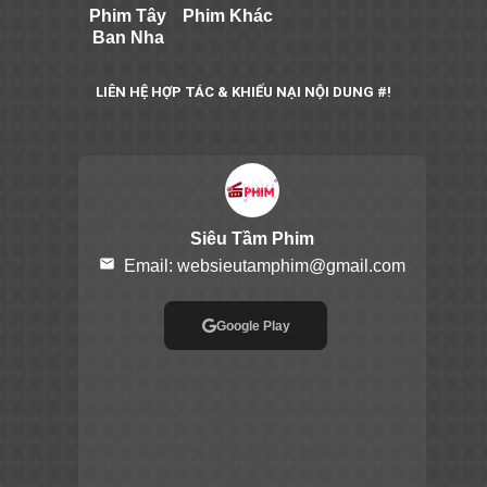
Phim Tây
Phim Khác
Ban Nha
LIÊN HỆ HỢP TÁC & KHIẾU NẠI NỘI DUNG #!
Siêu Tầm Phim
email
Email:
websieutamphim@gmail.com
Google Play