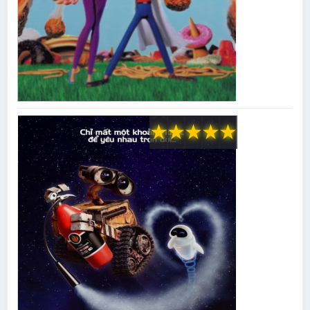
★
★
★
★
★