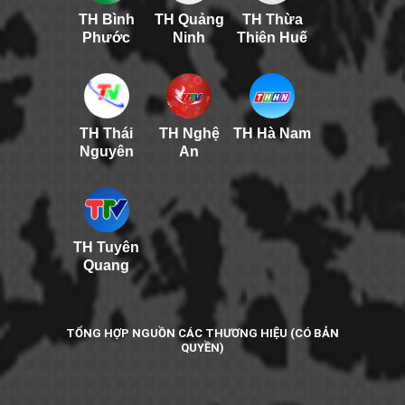
TH Bình
TH Quảng
TH Thừa
Phước
Ninh
Thiên Huế
TH Thái
TH Nghệ
TH Hà Nam
Nguyên
An
TH Tuyên
Quang
TỔNG HỢP NGUỒN CÁC THƯƠNG HIỆU (CÓ BẢN
QUYỀN)