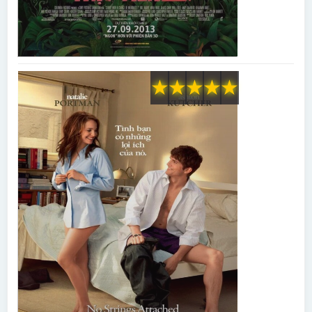
★
★
★
★
★