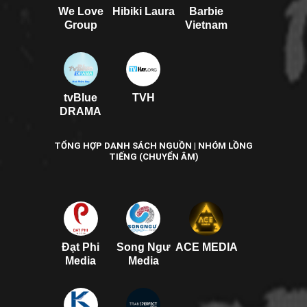
We Love
Hibiki Laura
Barbie
Group
Vietnam
tvBlue
TVH
DRAMA
TỔNG HỢP DANH SÁCH NGUỒN | NHÓM LỒNG
TIẾNG (CHUYỂN ÂM)
Đạt Phi
Song Ngư
ACE MEDIA
Media
Media