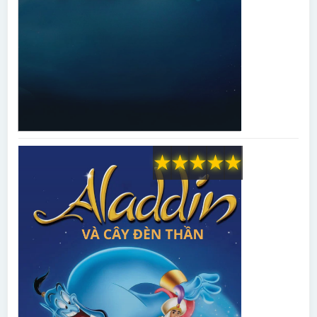
★
★
★
★
★