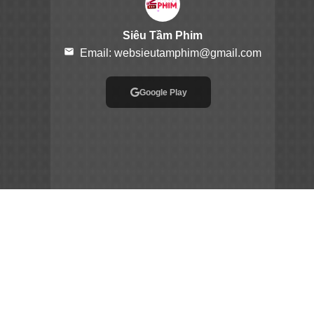
Siêu Tầm Phim
email
Email:
websieutamphim@gmail.com
Google Play
App Store