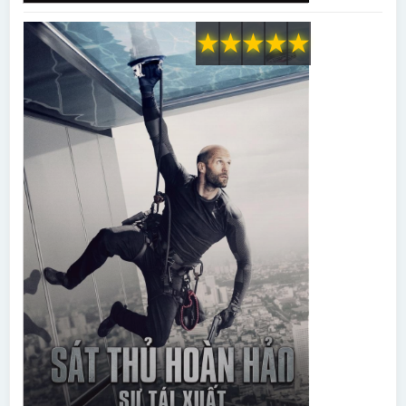
★
★
★
★
★