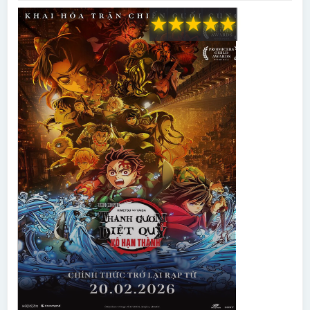
★
★
★
★
★