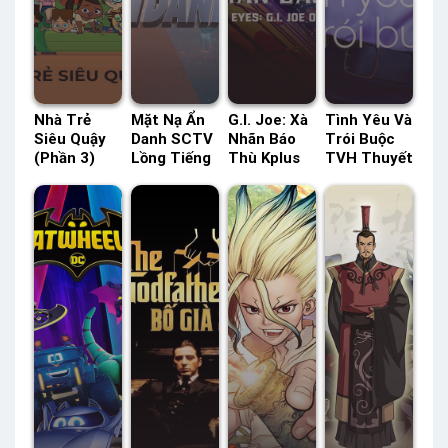
Nhà Trẻ
Mặt Nạ Ẩn
G.I. Joe: Xà
Tình Yêu Và
Siêu Quậy
Danh SCTV
Nhãn Báo
Trói Buộc
(Phần 3)
Lồng Tiếng
Thù Kplus
TVH Thuyết
HBO Thuyết
– Status:
Thuyết
Minh –
Minh –
25 / 25
Minh –
Status: HD
Status: 52 /
Lồng Tiếng
Status: HD
Thuyết
52 Thuyết
Thuyết
Minh
Minh
Minh