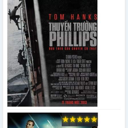
★
★
★
★
★