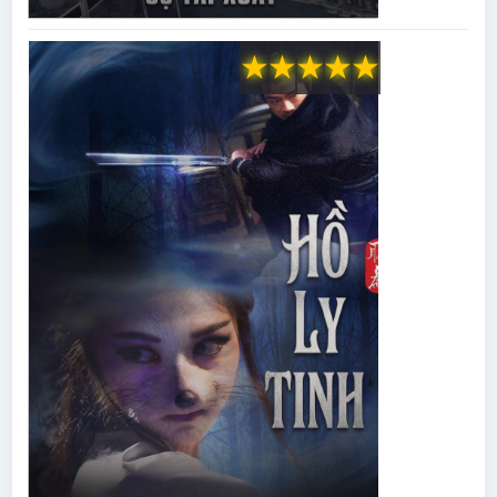
★
★
★
★
★