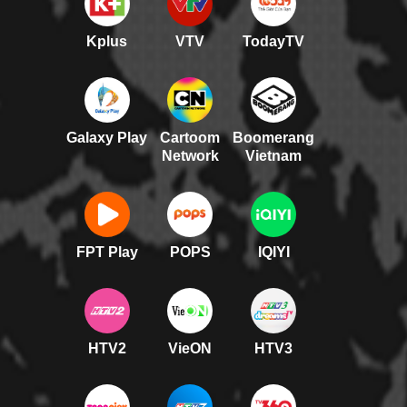
Kplus
VTV
TodayTV
Galaxy Play
Cartoom
Boomerang
Network
Vietnam
FPT Play
POPS
IQIYI
HTV2
VieON
HTV3