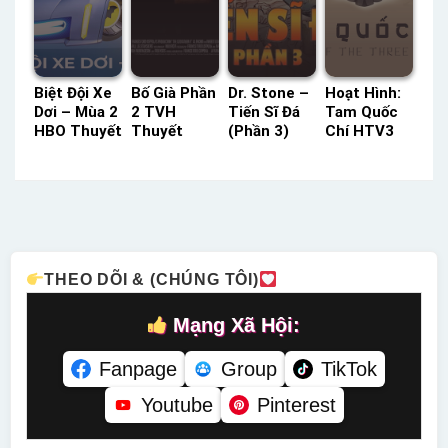
Biệt Đội Xe
Bố Già Phần
Dr. Stone –
Hoạt Hình:
Dơi – Mùa 2
2 TVH
Tiến Sĩ Đá
Tam Quốc
HBO Thuyết
Thuyết
(Phần 3)
Chí HTV3
Minh –
Minh –
Lồng Tiếng
Lồng Tiếng
Status: 37 /
Status: HD
– Status:
– Status:
37 Thuyết
Thuyết
22 / 22
52 / 52
Minh
Minh
Lồng Tiếng
Lồng Tiếng
THEO DÕI & (CHÚNG TÔI)
Mạng Xã Hội:
Fanpage
Group
TikTok
Youtube
Pinterest