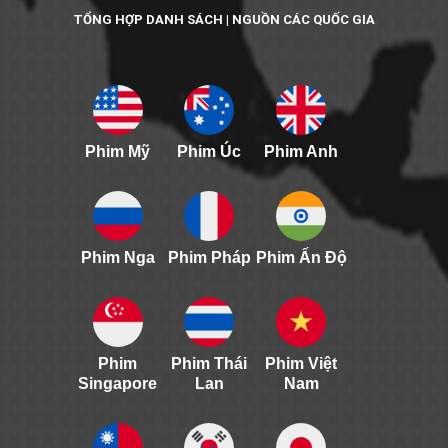
TỔNG HỢP DANH SÁCH | NGUỒN CÁC QUỐC GIA
Phim Mỹ
Phim Úc
Phim Anh
Phim Nga
Phim Pháp
Phim Ấn Độ
Phim
Phim Thái
Phim Việt
Singapore
Lan
Nam