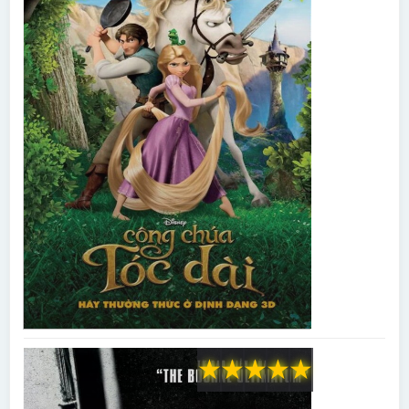
★
★
★
★
★