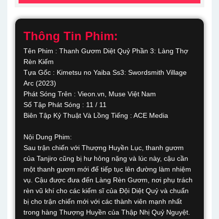
Thông Tin Phim:
Tên Phim : Thanh Gươm Diệt Quỷ Phần 3: Làng Thợ
Rèn Kiếm
Tựa Gốc : Kimetsu no Yaiba Ss3: Swordsmith Village
Arc (2023)
Phát Sóng Trên : Vieon.vn, Muse Việt Nam
Số Tập Phát Sóng : 11 / 11
Biên Tập Kỷ Thuật Và Lồng Tiếng : ACE Media
Nội Dung Phim:
Sau trận chiến với Thượng Huyền Lục, thanh gươm
của Tanjiro cũng bị hư hỏng nặng và lúc này, cậu cần
một thanh gươm mới để tiếp tục lên đường làm nhiệm
vụ. Cậu được đưa đến Làng Rèn Gươm, nơi phụ trách
rèn vũ khí cho các kiếm sĩ của Đội Diệt Quỷ và chuẩn
bị cho trận chiến mới với các thành viên mạnh nhất
trong hàng Thượng Huyền của Thập Nhị Quỷ Nguyệt.