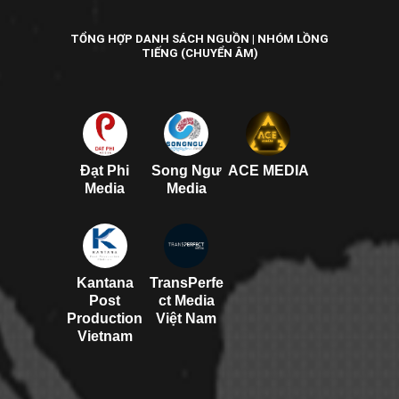
TỔNG HỢP DANH SÁCH NGUỒN | NHÓM LỒNG
TIẾNG (CHUYỂN ÂM)
Đạt Phi
Song Ngư
ACE MEDIA
Media
Media
Kantana
TransPerfe
Post
ct Media
Production
Việt Nam
Vietnam