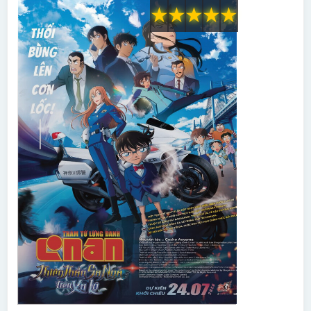
★
★
★
★
★