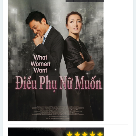
★
★
★
★
★