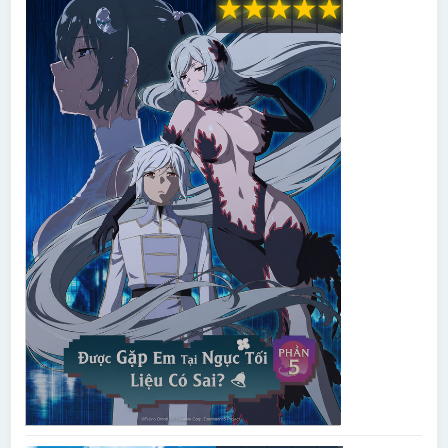
★
★
★
★
★