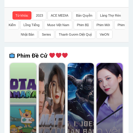
Từ khóa:
2023
ACE MEDIA
Bản Quyền
Làng Thợ Rèn
Kiếm
Lồng Tiếng
Muse Việt Nam
Phim Bộ
Phim Mới
Phim
Nhật Bản
Series
Thanh Gươm Diệt Quỷ
VieON
Phim Đề Cử