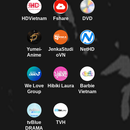
HDVietnam
Fshare
DVD
Yumei-
JenkaStudi
NetHD
Anime
oVN
We Love
Hibiki Laura
Barbie
Group
Vietnam
tvBlue
TVH
DRAMA