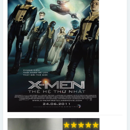
★
★
★
★
★