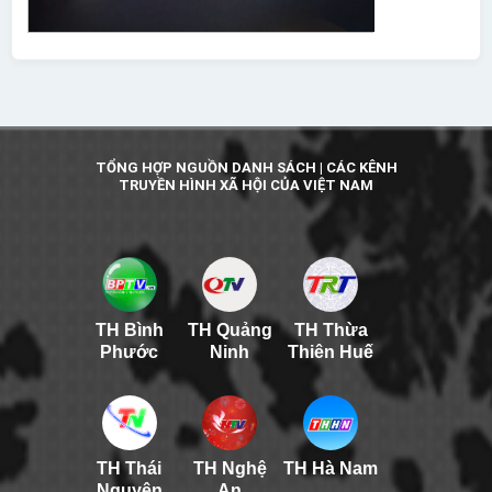
TỔNG HỢP NGUỒN DANH SÁCH | CÁC KÊNH
TRUYỀN HÌNH XÃ HỘI CỦA VIỆT NAM
TH Bình
TH Quảng
TH Thừa
Phước
Ninh
Thiên Huế
TH Thái
TH Nghệ
TH Hà Nam
Nguyên
An