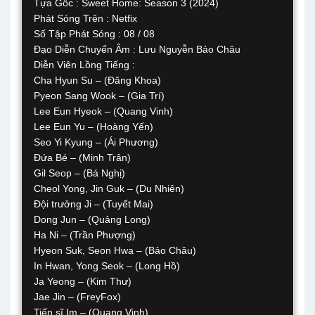
Tựa Gốc : Sweet Home: Season 3 (2024)
Phát Sóng Trên : Netfix
Số Tập Phát Sóng : 08 / 08
Đạo Diễn Chuyển Âm : Lưu Nguyễn Bảo Châu
Diễn Viên Lồng Tiếng :
Cha Hyun Su – (Đăng Khoa)
Pyeon Sang Wook – (Gia Trí)
Lee Eun Hyeok – (Quang Vinh)
Lee Eun Yu – (Hoàng Yến)
Seo Yi Kyung – (Ái Phương)
Đứa Bé – (Minh Trân)
Gil Seop – (Bá Nghị)
Cheol Yong, Jin Guk – (Du Nhiên)
Đội trưởng Ji – (Tuyết Mai)
Dong Jun – (Quảng Long)
Ha Ni – (Trần Phượng)
Hyeon Suk, Seon Hwa – (Bảo Châu)
In Hwan, Yong Seok – (Long Hồ)
Ja Yeong – (Kim Thư)
Jae Jin – (FreyFox)
Tiến sĩ Im – (Quang Vinh)