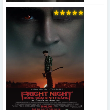
★
★
★
★
★