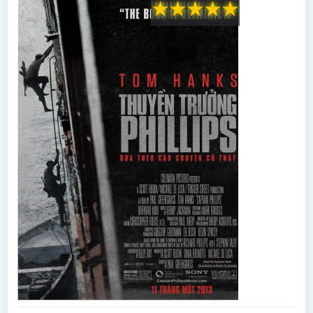
★
★
★
★
★