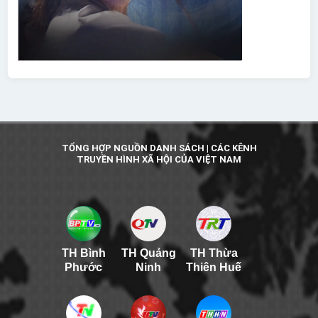
TỔNG HỢP NGUỒN DANH SÁCH | CÁC KÊNH
TRUYỀN HÌNH XÃ HỘI CỦA VIỆT NAM
TH Bình
TH Quảng
TH Thừa
Phước
Ninh
Thiên Huế