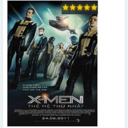
★
★
★
★
★