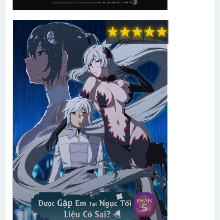
★
★
★
★
★