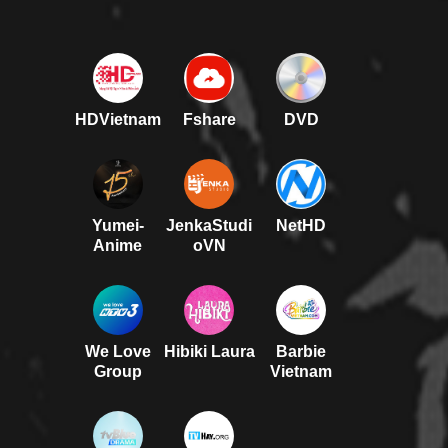
HDVietnam
Fshare
DVD
Yumei-
JenkaStudi
NetHD
Anime
oVN
We Love
Hibiki Laura
Barbie
Group
Vietnam