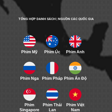
TỔNG HỢP DANH SÁCH | NGUỒN CÁC QUỐC GIA
Phim Mỹ
Phim Úc
Phim Anh
Phim Nga
Phim Pháp
Phim Ấn Độ
Phim
Phim Thái
Phim Việt
Singapore
Lan
Nam