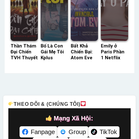
Thần Thám
Bố Là Con
Bất Khả
Emily ở
Đại Chiến
Gái Mẹ Tôi
Chiến Bại:
Paris Phần
TVH Thuyết
Kplus
Atom Eve
1 Netflix
Minh –
Thuyết
Prime Lồng
Lồng Tiếng
Status: HD
Minh –
Tiếng –
– Status:
Thuyết
Status: HD
Status: HD
10 / 10
Minh
Thuyết
Lồng Tiếng
Lồng Tiếng
Minh
THEO DÕI & (CHÚNG TÔI)
Mạng Xã Hội:
Fanpage
Group
TikTok