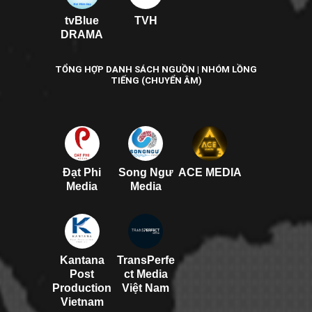
tvBlue
TVH
DRAMA
TỔNG HỢP DANH SÁCH NGUỒN | NHÓM LỒNG
TIẾNG (CHUYỂN ÂM)
Đạt Phi
Song Ngư
ACE MEDIA
Media
Media
Kantana
TransPerfe
Post
ct Media
Production
Việt Nam
Vietnam