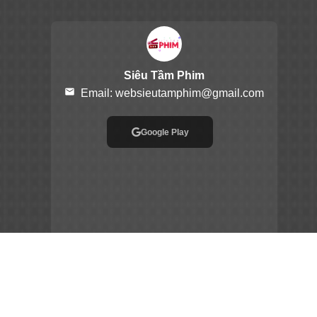
Siêu Tầm Phim
email
Email:
websieutamphim@gmail.com
Google Play
App Store