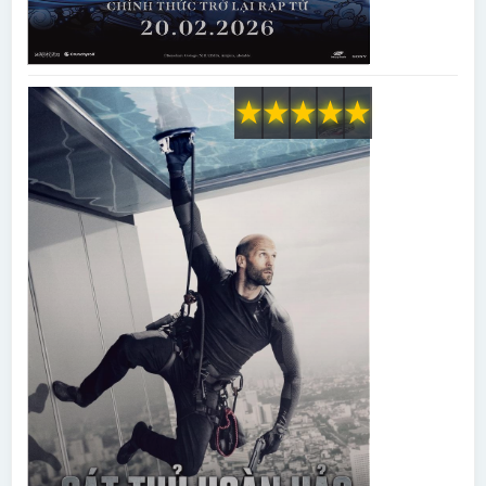
★
★
★
★
★