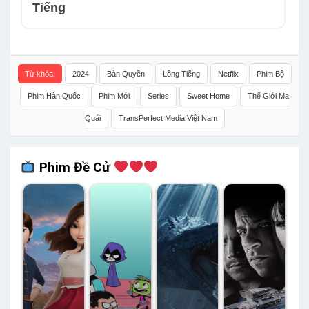
Tiếng
Từ khóa:
2024
Bản Quyền
Lồng Tiếng
Netflix
Phim Bộ
Phim Hàn Quốc
Phim Mới
Series
Sweet Home
Thế Giới Ma
Quái
TransPerfect Media Việt Nam
Phim Đề Cử