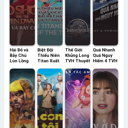
Hài Đỏ và
Biệt Đội
Thế Giới
Quá Nhanh
Bảy Chú
Thiếu Niên
Khủng Long
Quá Nguy
Lùn Lồng
Titan Xuất
TVH Thuyết
Hiểm 4 TVH
Tiếng –
Kích! Những
Minh –
Thuyết
Status: HD
Bài Hát Hay
Status: HD
Minh –
Lồng Tiếng
Nhất Của
Thuyết
Status: HD
Titans Phần
Minh
Thuyết
1 HBO
Minh
Thuyết
Minh –
Status: 05 /
05 Thuyết
Minh