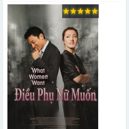
★
★
★
★
★