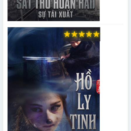
★
★
★
★
★