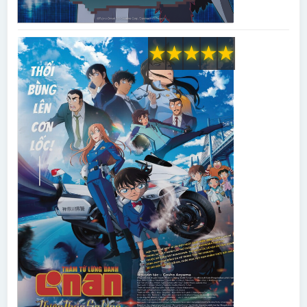
★
★
★
★
★