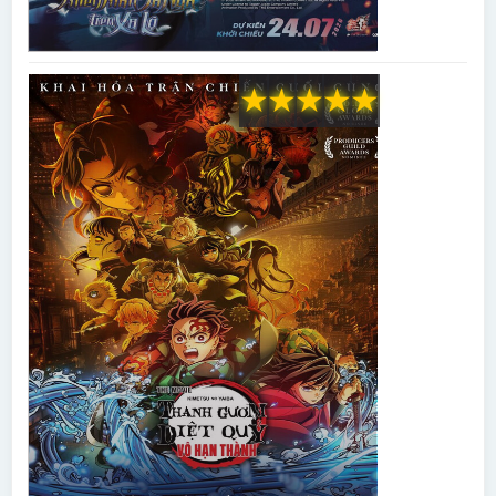
★
★
★
★
★