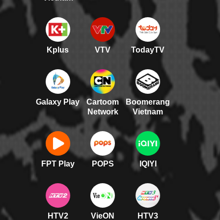
Kplus
VTV
TodayTV
Galaxy Play
Cartoom
Boomerang
Network
Vietnam
FPT Play
POPS
IQIYI
HTV2
VieON
HTV3