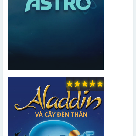
★
★
★
★
★