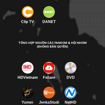
Clip TV
DANET
TỔNG HỢP NGUỒN CÁC FANDOM & HỘI NHÓM
(KHÔNG BẢN QUYỀN)
HDVietnam
Fshare
DVD
Yumei-
JenkaStudi
NetHD