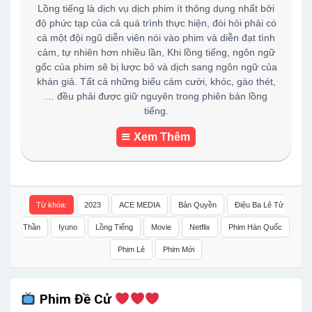
Lồng tiếng là dịch vụ dịch phim ít thông dụng nhất bởi
độ phức tạp của cả quá trình thực hiện, đòi hỏi phải có
cả một đội ngũ diễn viên nói vào phim và diễn đạt tình
cảm, tự nhiên hơn nhiều lần, Khi lồng tiếng, ngôn ngữ
gốc của phim sẽ bị lược bỏ và dịch sang ngôn ngữ của
khán giả. Tất cả những biểu cảm cười, khóc, gào thét,
… đều phải được giữ nguyên trong phiên bản lồng
tiếng.
Xem Thêm
Từ khóa:
2023
ACE MEDIA
Bản Quyền
Điệu Ba Lê Tử
Thần
Iyuno
Lồng Tiếng
Movie
Netflix
Phim Hàn Quốc
Phim Lẻ
Phim Mới
Phim Đề Cử