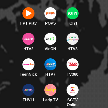
FPT Play
POPS
IQIYI
HTV2
VieON
HTV3
TeenNick
HTV7
TV360
THVLi
Lady TV
SCTV
Online