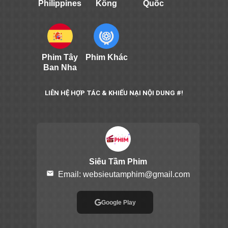
Philippines
Kông
Quốc
Phim Tây
Phim Khác
Ban Nha
LIÊN HỆ HỢP TÁC & KHIẾU NẠI NỘI DUNG #!
Siêu Tầm Phim
email
Email:
websieutamphim@gmail.com
Google Play