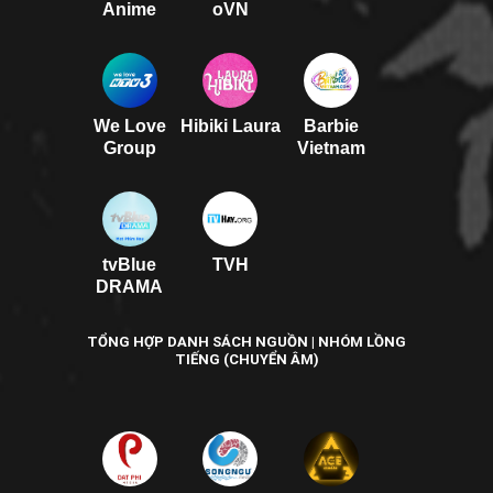
Anime
oVN
We Love
Hibiki Laura
Barbie
Group
Vietnam
tvBlue
TVH
DRAMA
TỔNG HỢP DANH SÁCH NGUỒN | NHÓM LỒNG
TIẾNG (CHUYỂN ÂM)