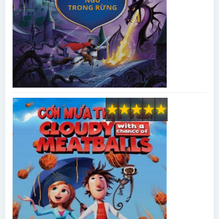
★
★
★
★
★