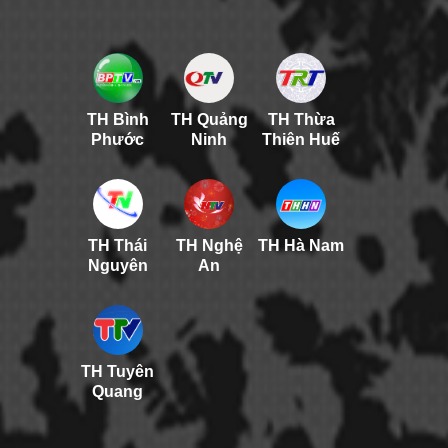
TH Bình
TH Quảng
TH Thừa
Phước
Ninh
Thiên Huế
TH Thái
TH Nghệ
TH Hà Nam
Nguyên
An
TH Tuyên
Quang