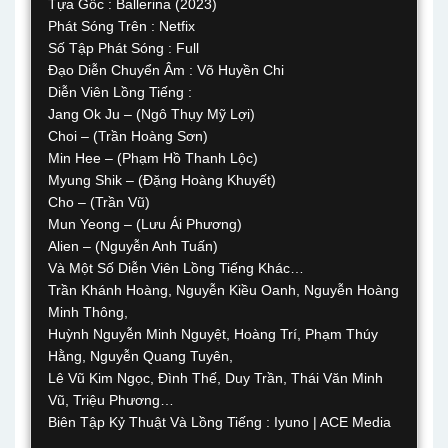
Tựa Gốc : Ballerina (2023)
Phát Sóng Trên : Netfix
Số Tập Phát Sóng : Full
Đạo Diễn Chuyển Âm : Võ Huyền Chi
Diễn Viên Lồng Tiếng :
Jang Ok Ju – (Ngô Thụy Mỹ Lợi)
Choi – (Trần Hoàng Sơn)
Min Hee – (Phạm Hồ Thanh Lộc)
Myung Shik – (Đặng Hoàng Khuyết)
Cho – (Trần Vũ)
Mun Yeong – (Lưu Ái Phương)
Alien – (Nguyễn Anh Tuấn)
Và Một Số Diễn Viên Lồng Tiếng Khác…
Trần Khánh Hoàng, Nguyễn Kiều Oanh, Nguyễn Hoàng
Minh Thông,
Huỳnh Nguyễn Minh Nguyệt, Hoàng Trí, Phạm Thúy
Hằng, Nguyễn Quang Tuyên,
Lê Vũ Kim Ngọc, Đình Thế, Duy Trần, Thái Văn Minh
Vũ, Triệu Phương…
Biên Tập Kỷ Thuật Và Lồng Tiếng : Iyuno | ACE Media