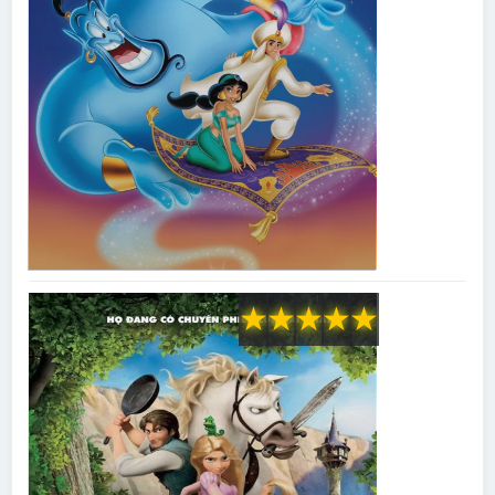
★
★
★
★
★