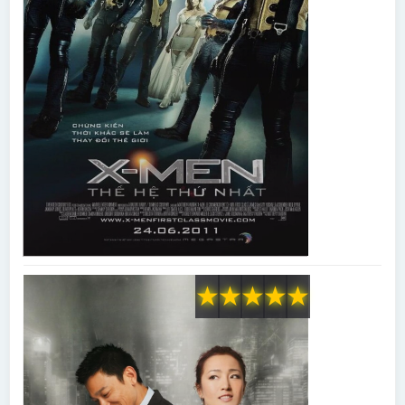
★
★
★
★
★