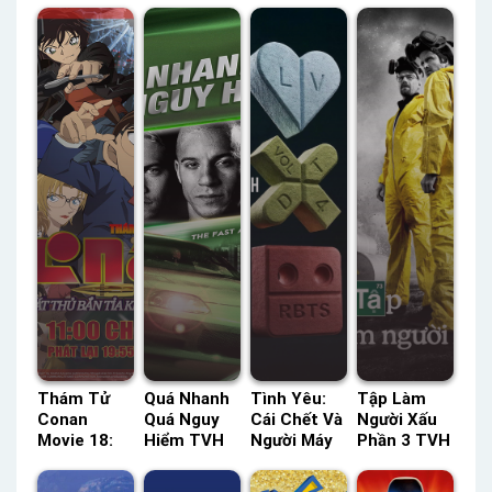
Thám Tử
Quá Nhanh
Tình Yêu:
Tập Làm
Conan
Quá Nguy
Cái Chết Và
Người Xấu
Movie 18:
Hiểm TVH
Người Máy
Phần 3 TVH
Sát Thủ Bắn
Thuyết
(Phần 4)
Thuyết
Tỉa Không
Minh –
Netflix
Minh –