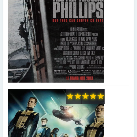
★
★
★
★
★