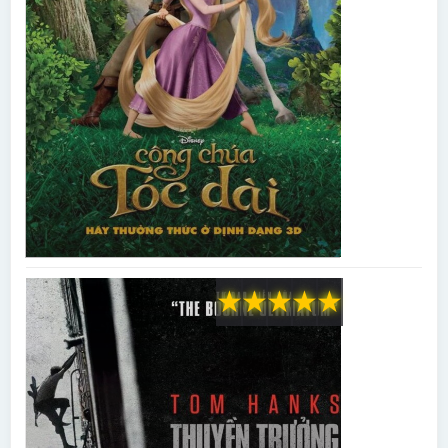
★
★
★
★
★