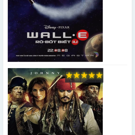
★
★
★
★
★