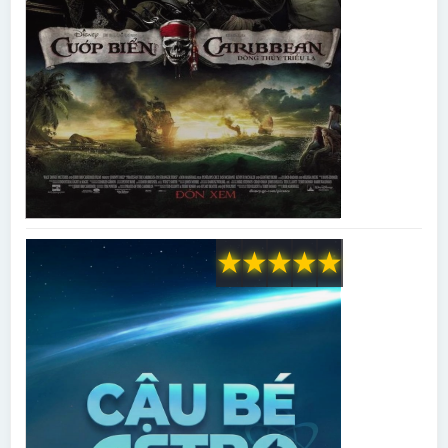
★
★
★
★
★