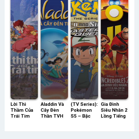
Tưởng
Status: HD
Lồng Tiếng
Status: 13/
HTV3 Lồng
Thuyết
– Status:
13 Thuyết
Tiếng –
Minh
10 / 10
Minh
Status: HD
Lồng Tiếng
Lồng Tiếng
Lời Thì
Aladdin Và
(TV Series):
Gia Đình
Thầm Của
Cây Đèn
Pokémon
Siêu Nhân 2
Trái Tim
Thần TVH
S5 – Bậc
Lồng Tiếng
Netflix
Thuyết
Thầy Nhiệm
– Status:
Lồng Tiếng
Minh –
Vụ POPS
HD Lồng
– Status:
Status: HD
Lồng Tiếng
Tiếng