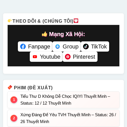
HD Lồng
Thuyết
– Status:
Tiếng
Minh
52 / 52
Lồng Tiếng
THEO DÕI & (CHÚNG TÔI)
Mạng Xã Hội:
Fanpage
Group
TikTok
Youtube
Pinterest
PHIM (ĐỀ XUẤT)
Tiểu Thư D Không Dễ Chọc IQIYI Thuyết Minh –
Status: 12 / 12 Thuyết Minh
Xứng Đáng Để Yêu TVH Thuyết Minh – Status: 26 /
26 Thuyết Minh