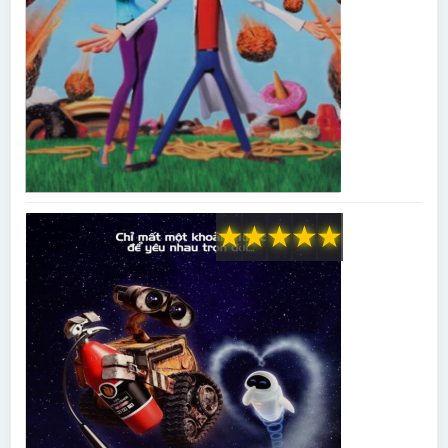
★
★
★
★
★