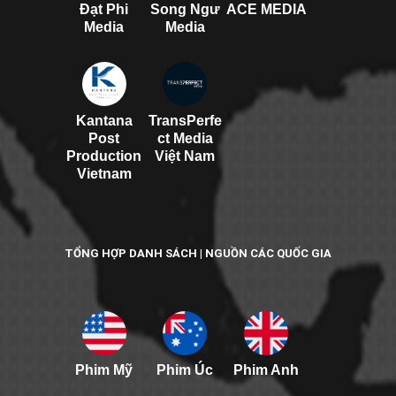
Đạt Phi
Song Ngư
ACE MEDIA
Media
Media
Kantana
TransPerfe
Post
ct Media
Production
Việt Nam
Vietnam
TỔNG HỢP DANH SÁCH | NGUỒN CÁC QUỐC GIA
Phim Mỹ
Phim Úc
Phim Anh