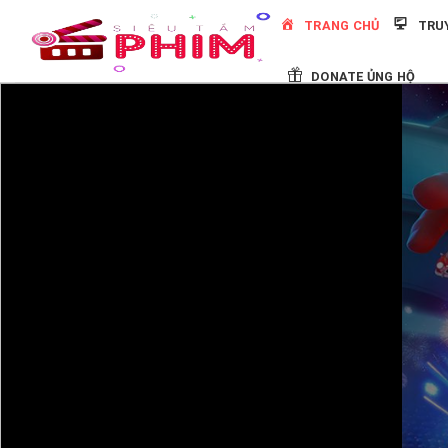
Skip
TRANG CHỦ
TRU
to
content
DONATE ỦNG HỘ