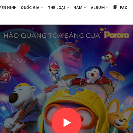
YỀN HÌNH
QUỐC GIA
THỂ LOẠI
NĂM
ALBUM
FAQ