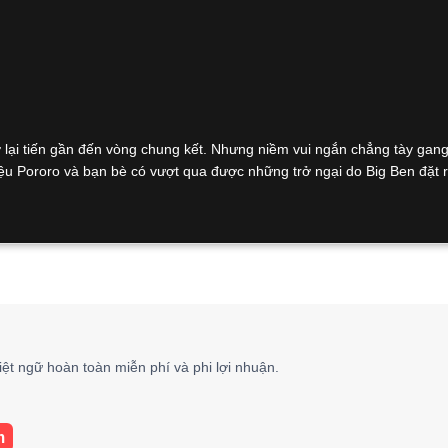
ờ lại tiến gần đến vòng chung kết. Nhưng niềm vui ngắn chẳng tày gang
iệu Pororo và bạn bè có vượt qua được những trở ngại do Big Ben đặt 
iệt ngữ hoàn toàn miễn phí và phi lợi nhuận.
m