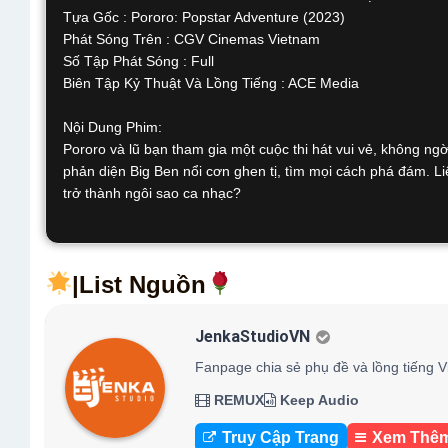
Tựa Gốc : Pororo: Popstar Adventure (2023)
Phát Sóng Trên : CGV Cinemas Vietnam
Số Tập Phát Sóng : Full
Biên Tập Kỷ Thuật Và Lồng Tiếng : ACE Media
Nội Dung Phim:
Pororo và lũ bạn tham gia một cuộc thi hát vui vẻ, không ng
phản diện Big Ben nổi cơn ghen tị, tìm mọi cách phá đám. L
trở thành ngôi sao ca nhạc?
|List Nguồn
JenkaStudioVN
Fanpage chia sẻ phụ đề và lồng tiếng V
REMUX
Keep Audio
Truy Cập Trang
Xem Thê