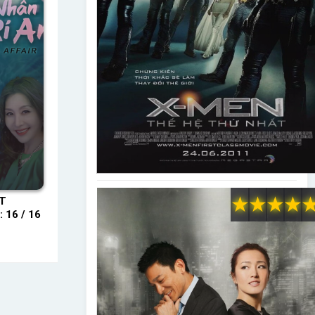
★
★
★
★
PT
 16 / 16