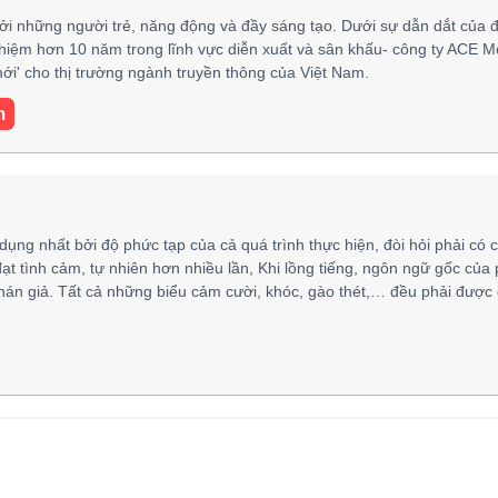
ởi những người trẻ, năng động và đầy sáng tạo. Dưới sự dẫn dắt của 
hiệm hơn 10 năm trong lĩnh vực diễn xuất và sân khấu- công ty ACE M
i' cho thị trường ngành truyền thông của Việt Nam.
m
 dụng nhất bởi độ phức tạp của cả quá trình thực hiện, đòi hỏi phải có 
đạt tình cảm, tự nhiên hơn nhiều lần, Khi lồng tiếng, ngôn ngữ gốc của
hán giả. Tất cả những biểu cảm cười, khóc, gào thét,… đều phải được 