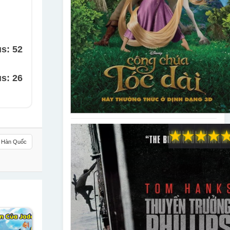
s: 52
s: 26
★
★
★
★
 Hàn Quốc