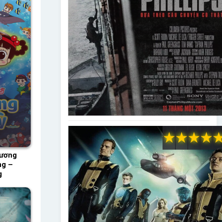
★
★
★
★
Dương
ng –
g