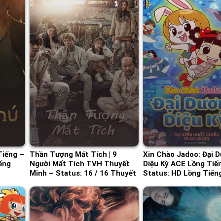
Tiếng –
Thần Tượng Mất Tích | 9
Xin Chào Jadoo: Đại 
ếng
Người Mất Tích TVH Thuyết
Diệu Kỳ ACE Lồng Tiế
Minh – Status: 16 / 16 Thuyết
Status: HD Lồng Tiến
Minh