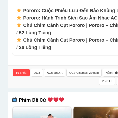
Pororo: Cuộc Phiêu Lưu Đến Đảo Khủng L
Pororo: Hành Trình Siêu Sao Âm Nhạc AC
Chú Chim Cánh Cụt Pororo | Pororo – Chi
/ 52 Lồng Tiếng
Chú Chim Cánh Cụt Pororo | Pororo – Chi
/ 26 Lồng Tiếng
Từ khóa:
2023
ACE MEDIA
CGV Cinemas Vietnam
Hành Trì
Phim Lẻ
Phim Đề Cử