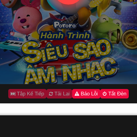
Tập Kế Tiếp
Tải Lại
Báo Lỗi
Tắt Đèn