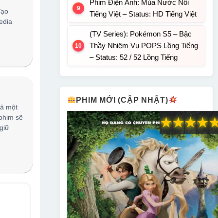
Phim Điện Ảnh: Mùa Nước Nổi
đạo
Tiếng Việt – Status: HD Tiếng Việt
edia
(TV Series): Pokémon S5 – Bậc
Thầy Nhiệm Vụ POPS Lồng Tiếng
– Status: 52 / 52 Lồng Tiếng
PHIM MỚI (CẬP NHẬT)
cả một
 phim sẽ
★
★
★
★
giữ